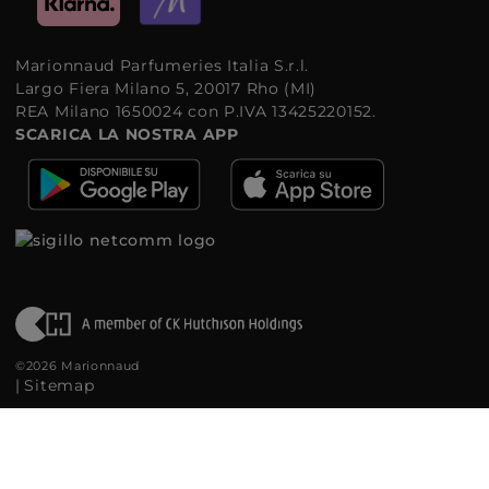
Marionnaud Parfumeries Italia S.r.l.
Largo Fiera Milano 5, 20017 Rho (MI)
REA Milano 1650024 con P.IVA 13425220152.
SCARICA LA NOSTRA APP
©2026 Marionnaud
|
Sitemap