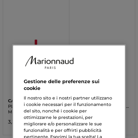
Gestione delle preferenze sui
cookie
Il nostro sito e i nostri partner utilizzano
CATRICE
PUPA
i cookie necessari per il funzionamento
PLUMPING
DREAMSCAPE VAMP! LIP
PENCIL
del sito, nonché i cookie per
Matita Labbra
Matita Labbra 2 in 1
ottimizzarne le prestazioni, per
3,39 €
15,16 €
migliorare e/o personalizzare le sue
funzionalità e per offrirti pubblicità
pertinente. Esprimi la tua scelta! La