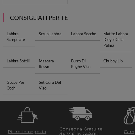
CONSIGLIATI PER TE
Labbra
Scrub Labbra
Labbra Secche
Matite Labbra
Screpolate
Diego Dalla
Palma
Labbra Sottili
Mascara
Burro Di
Chubby Lip
Rosso
Rughe Viso
Gocce Per
Set Cura Del
Occhi
Viso
Consegna Gratuita
Ritiro in negozio
Camp
da 35€​ in 24/48H