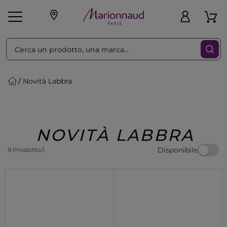
Ordina per
Filtra
Novità Labbra
Make-up
Profumi
🎁 Idee
Corpo
Uomo
Marche
Capelli
Regalo
NOVITÀ LABBRA
Disponibile
9 Prodotto/i