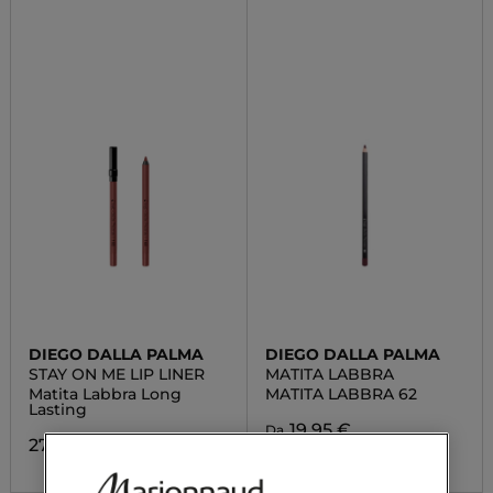
DIEGO DALLA PALMA
DIEGO DALLA PALMA
STAY ON ME LIP LINER
MATITA LABBRA
Matita Labbra Long
MATITA LABBRA 62
Lasting
19,95 €
Da
27,50 €