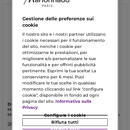
Gestione delle preferenze sui
cookie
Il nostro sito e i nostri partner utilizzano
i cookie necessari per il funzionamento
del sito, nonché i cookie per
ottimizzarne le prestazioni, per
migliorare e/o personalizzare le sue
funzionalità e per offrirti pubblicità
pertinente. Esprimi la tua scelta! La
conserviamo per 6 mesi. Puoi
modificare le tue scelte in qualsiasi
momento cliccando sul link "configura
cookie", disponibile in fondo ad ogni
pagina del sito.
Informativa sulla
DIEGO DALLA PALMA
DIEGO DALLA PALMA
Privacy
MATITA LABBRA
MATITA LABBRA
Matita Labbra
Matita Contorno Labbra
Configura i cookie
Rifiuta tutti
28,50 €
22,80 €
Accetta tutti