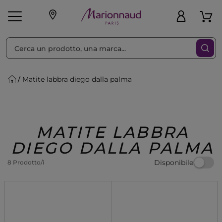
Ordina per
Filtra
Matite labbra diego dalla palma
Make-up
Profumi
🎁 Idee
Corpo
Uomo
Marche
Capelli
Regalo
MATITE LABBRA
DIEGO DALLA PALMA
Disponibile
8 Prodotto/i