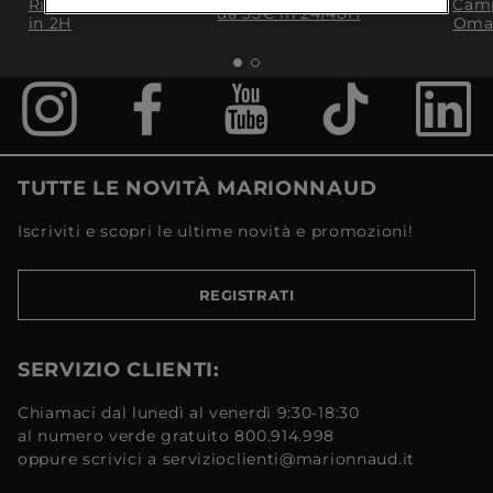
Ritiro in negozio
Camp
da 35€​ in 24/48H
in 2H
Oma
TUTTE LE NOVITÀ MARIONNAUD
Iscriviti e scopri le ultime novità e promozioni!
REGISTRATI
SERVIZIO CLIENTI:
Chiamaci dal lunedì al venerdì 9:30-18:30
al numero verde gratuito 800.914.998
oppure scrivici a servizioclienti@marionnaud.it