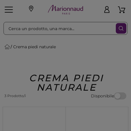
Ordina per
Filtra
Crema piedi naturale
Make-up
Profumi
🎁 Idee
Corpo
Uomo
Marche
Capelli
Regalo
CREMA PIEDI
NATURALE
Disponibile
3 Prodotto/i