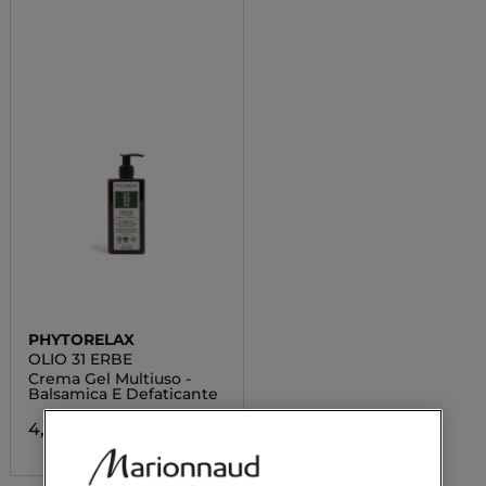
PHYTORELAX
OLIO 31 ERBE
Crema Gel Multiuso -
Balsamica E Defaticante
4,20 €