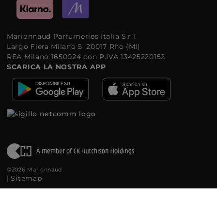
Marionnaud Parfumeries Italia S.r.l.
Largo Fiera Milano 5, 20017 Rho (MI)
REA Milano 1650024 con P.IVA 13425220152.
SCARICA LA NOSTRA APP
©2026 Marionnaud
|
Sitemap