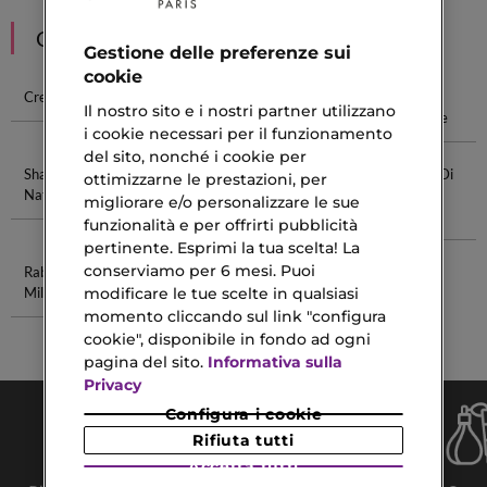
CONSIGLIATI PER TE
Gestione delle preferenze sui
cookie
Crema Solare
Crema Per
Ciglia Finte
Crema
Il nostro sito e i nostri partner utilizzano
Occhiaie
Naturali
Deodorante
i cookie necessari per il funzionamento
del sito, nonché i cookie per
Shampoo
Maschera Con
Profumo Con
Fragranze Di
ottimizzarne le prestazioni, per
Naturale
Cheratina
Note Di
Lusso Da
migliorare e/o personalizzare le sue
Tabacco
Uomo
funzionalità e per offrirti pubblicità
pertinente. Esprimi la tua scelta! La
conserviamo per 6 mesi. Puoi
Rabanne
Regalo Festa
modificare le tue scelte in qualsiasi
Million
Della Mamma
Cofanetti
momento cliccando sul link "configura
Bagno 2026
cookie", disponibile in fondo ad ogni
pagina del sito.
Informativa sulla
Privacy
Configura i cookie
Rifiuta tutti
Accetta tutti
Consegna Gratuita