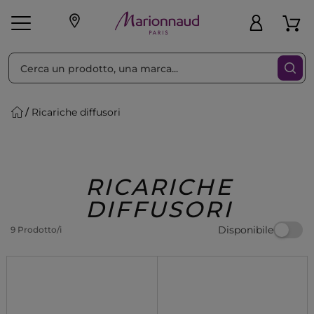
Ordina per
Filtra
Ricariche diffusori
Make-up
Profumi
🎁 Idee
Corpo
Uomo
Marche
Capelli
Regalo
RICARICHE
DIFFUSORI
Disponibile
9 Prodotto/i