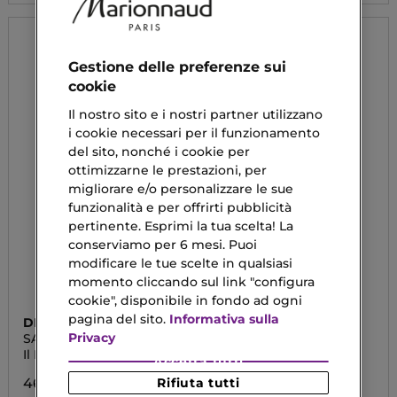
Gestione delle preferenze sui
cookie
Il nostro sito e i nostri partner utilizzano
i cookie necessari per il funzionamento
del sito, nonché i cookie per
ottimizzarne le prestazioni, per
migliorare e/o personalizzare le sue
funzionalità e per offrirti pubblicità
pertinente. Esprimi la tua scelta! La
conserviamo per 6 mesi. Puoi
modificare le tue scelte in qualsiasi
momento cliccando sul link "configura
cookie", disponibile in fondo ad ogni
pagina del sito.
Informativa sulla
DIOR
REDKEN
Privacy
SAUVAGE
SCULPTING CURL GEL
Il Detergente
Gel per Capelli Ricci
Accetta tutti
46,13 €
34,14 €
Rifiuta tutti