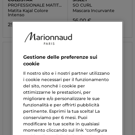
PROFESSIONALE MATITA
SO CURL
KAJAL
Matita Kajal Colore
Mascara Incurvante
Intenso
56,00 €
25,90 €
Gestione delle preferenze sui
cookie
Il nostro sito e i nostri partner utilizzano
i cookie necessari per il funzionamento
del sito, nonché i cookie per
ottimizzarne le prestazioni, per
migliorare e/o personalizzare le sue
funzionalità e per offrirti pubblicità
pertinente. Esprimi la tua scelta! La
conserviamo per 6 mesi. Puoi
modificare le tue scelte in qualsiasi
momento cliccando sul link "configura