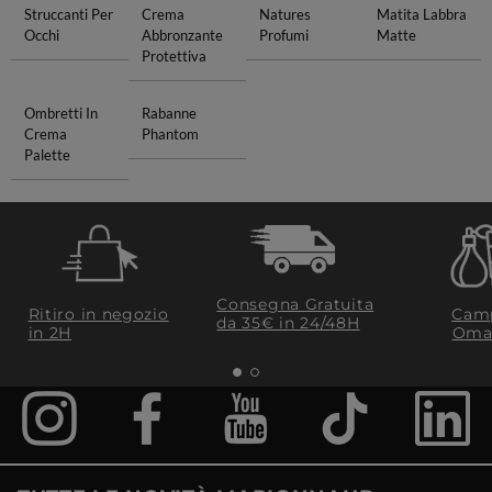
Struccanti Per
Crema
Natures
Matita Labbra
Occhi
Abbronzante
Profumi
Matte
Protettiva
Ombretti In
Rabanne
Crema
Phantom
Palette
Consegna Gratuita
Ritiro in negozio
Camp
da 35€​ in 24/48H
in 2H
Oma