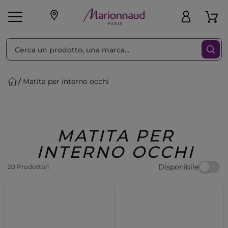
Ordina per
Filtra
Matita per interno occhi
Make-up
Profumi
🎁 Idee
Corpo
Uomo
Marche
Capelli
Regalo
MATITA PER
INTERNO OCCHI
Disponibile
20 Prodotto/i