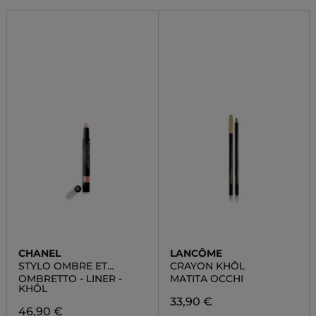
CHANEL
LANCÔME
STYLO OMBRE ET
CRAYON KHÔL
CONTOUR
OMBRETTO - LINER -
MATITA OCCHI
KHÔL
33,90 €
46,90 €