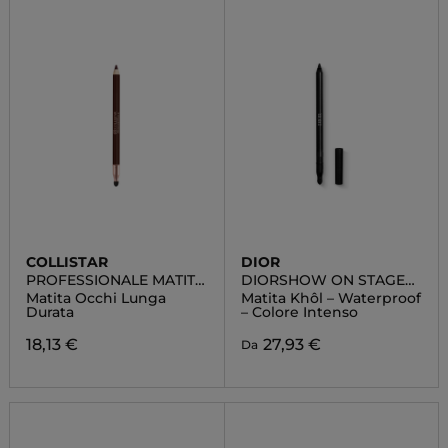
COLLISTAR
DIOR
PROFESSIONALE MATITA
DIORSHOW ON STAGE
OCCHI
CRAYON
Matita Occhi Lunga
Matita Khôl – Waterproof
Durata
– Colore Intenso
18,13 €
27,93 €
Da