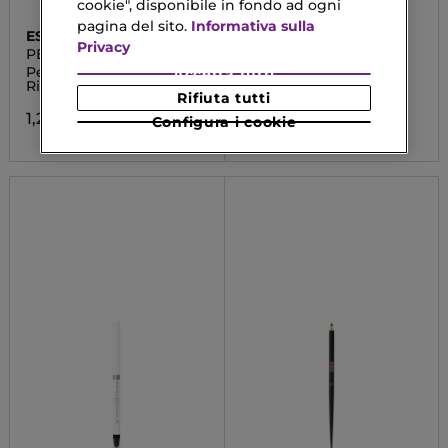
cookie", disponibile in fondo ad ogni
pagina del sito.
Informativa sulla
ESSENCE
ASTRA MAKE-UP
Privacy
PENNA ILLUMINANTE
KOHOL
Penna Illuminante Per
Matita Occhi
Accetta tutti
Rima Inferiore
Rifiuta tutti
3,50 €
1,29 €
Configura i cookie