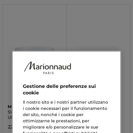
Gestione delle preferenze sui
cookie
Il nostro sito e i nostri partner utilizzano
MISSHA
MESAUDA
i cookie necessari per il funzionamento
SUPER AQUA
MATTEREALIST
del sito, nonché i cookie per
Ultra Hyalron Toner Pads
Maschera Levigante
ottimizzarne le prestazioni, per
22,19 €
18,13 €
migliorare e/o personalizzare le sue