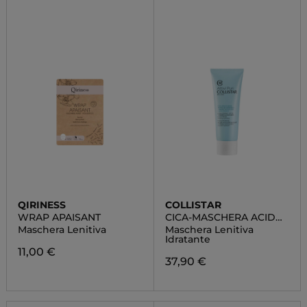
QIRINESS
COLLISTAR
WRAP APAISANT
CICA-MASCHERA ACIDO
IALURONICO +
Maschera Lenitiva
Maschera Lenitiva
MADECASSOSIDE
Idratante
11,00 €
37,90 €