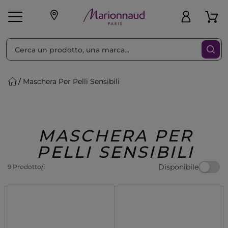
Ordina per
Filtra
Maschera Per Pelli Sensibili
Make-up
Profumi
🎁 Idee
Corpo
Uomo
Marche
Capelli
Regalo
MASCHERA PER
PELLI SENSIBILI
Disponibile
9 Prodotto/i