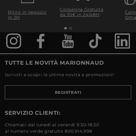
Consegna Gratuita
Ritiro in negozio
Camp
da 35€​ in 24/48H
in 2H
Oma
TUTTE LE NOVITÀ MARIONNAUD
Iscriviti e scopri le ultime novità e promozioni!
REGISTRATI
SERVIZIO CLIENTI:
Chiamaci dal lunedì al venerdì 9:30-18:30
al numero verde gratuito 800.914.998