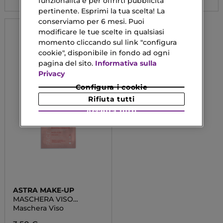
funzionalità e per offrirti pubblicità
pertinente. Esprimi la tua scelta! La
conserviamo per 6 mesi. Puoi
modificare le tue scelte in qualsiasi
momento cliccando sul link "configura
cookie", disponibile in fondo ad ogni
pagina del sito.
Informativa sulla
Privacy
Configura i cookie
Rifiuta tutti
Accetta tutti
ASTRA MAKE-UP
MASCHERA VISO
EMOLLIENTE
Maschera Viso
RIVITALIZZANTE