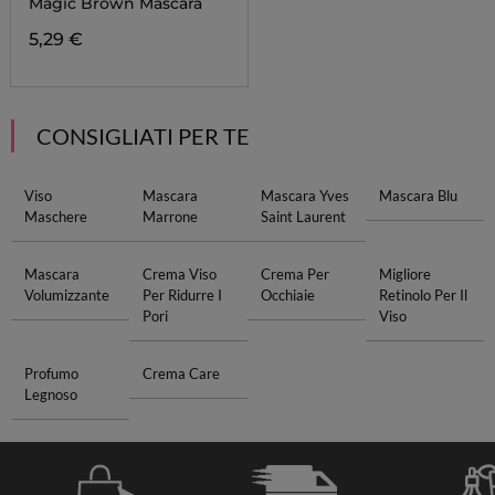
Magic Brown Mascara
5,29 €
CONSIGLIATI PER TE
Viso
Mascara
Mascara Yves
Mascara Blu
Maschere
Marrone
Saint Laurent
Mascara
Crema Viso
Crema Per
Migliore
Volumizzante
Per Ridurre I
Occhiaie
Retinolo Per Il
Pori
Viso
Profumo
Crema Care
Legnoso