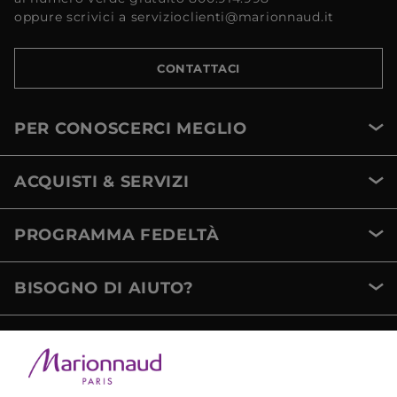
oppure scrivici a servizioclienti@marionnaud.it
CONTATTACI
PER CONOSCERCI MEGLIO
ACQUISTI & SERVIZI
PROGRAMMA FEDELTÀ
BISOGNO DI AIUTO?
METODI DI PAGAMENTO