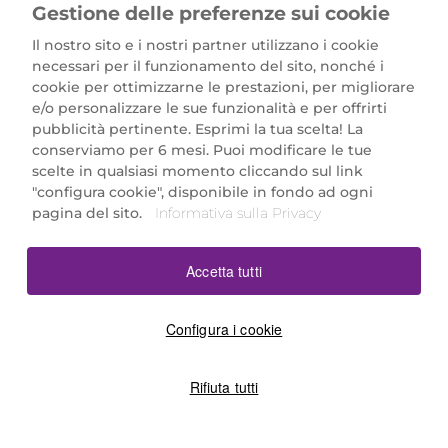
Gestione delle preferenze sui cookie
Il nostro sito e i nostri partner utilizzano i cookie
necessari per il funzionamento del sito, nonché i
cookie per ottimizzarne le prestazioni, per migliorare
e/o personalizzare le sue funzionalità e per offrirti
Marionnaud Parfumeries Italia S.r.l.
pubblicità pertinente. Esprimi la tua scelta! La
Largo Fiera Milano 5, 20017 Rho (MI)
conserviamo per 6 mesi. Puoi modificare le tue
REA Milano 1650024 con P.IVA 13425220152.
scelte in qualsiasi momento cliccando sul link
SCARICA LA NOSTRA APP
"configura cookie", disponibile in fondo ad ogni
pagina del sito.
Informativa sulla Privacy
Accetta tutti
Configura i cookie
Rifiuta tutti
©2026 Marionnaud
|
Sitemap