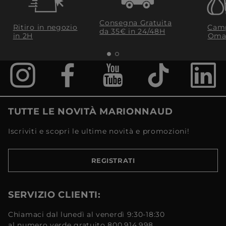
Consegna Gratuita
Ritiro in negozio
Camp
da 35€​ in 24/48H
in 2H
Oma
TUTTE LE NOVITÀ MARIONNAUD
Iscriviti e scopri le ultime novità e promozioni!
REGISTRATI
SERVIZIO CLIENTI:
Chiamaci dal lunedì al venerdì 9:30-18:30
al numero verde gratuito 800.914.998