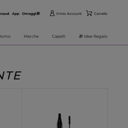
nnaud
App
Omaggi🎁
Il mio Account
Carrello
Uomo
Marche
Capelli
🎁 Idee Regalo
NTE