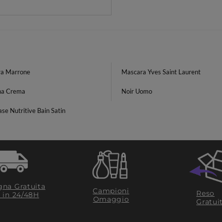
a Marrone
Mascara Yves Saint Laurent
ina Crema
Noir Uomo
se Nutritive Bain Satin
na Gratuita
Campioni
Reso
​ in 24/48H
Omaggio
Gratui