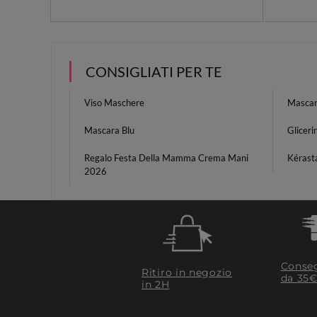
CONSIGLIATI PER TE
Viso Maschere
Mascar
Mascara Blu
Glicer
Regalo Festa Della Mamma Crema Mani
Kérasta
2026
Conseg
Ritiro in negozio
da 35€
in 2H