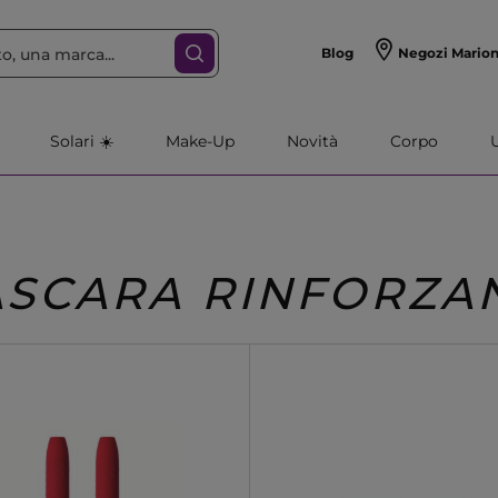
Blog
Negozi Mario
Solari ☀️
Make-Up
Novità
Corpo
SCARA RINFORZA