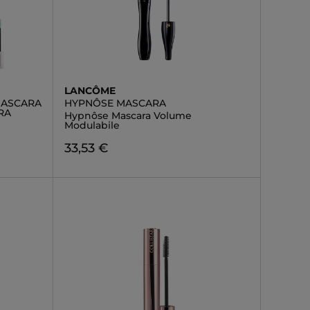
LANCÔME
MASCARA
HYPNÔSE MASCARA
RA
Hypnôse Mascara Volume
Modulabile
33,53 €