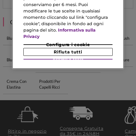
conserviamo per 6 mesi. Puoi
modificare le tue scelte in qualsiasi
momento cliccando sul link "configura
CONSIGLIATI PER TE
cookie", disponibile in fondo ad ogni
pagina del sito.
Informativa sulla
Privacy
Blush Dior
Blush Essence
Yves Saint
Pennello Blush
Laurent Blush
Configura i cookie
Rifiuta tutti
Accetta tutti
Blush Chanel
Crema Lifting
Palette Occhi
Creme Nature
Antirughe
Mesauda
Crema Con
Prodotti Per
Elastina
Capelli Ricci
Consegna Gratuita
Ritiro in negozio
Camp
da 35€​ in 24/48H