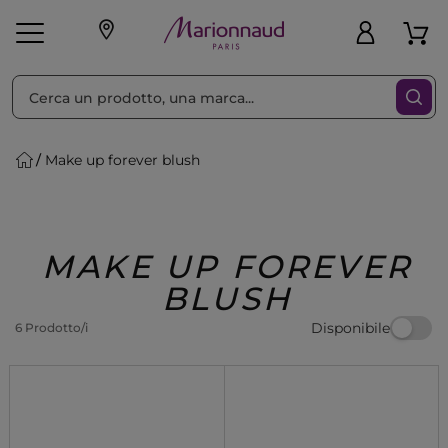
Ordina per
Filtra
Make up forever blush
Make-up
Profumi
🎁 Idee
Corpo
Uomo
Marche
Capelli
Regalo
MAKE UP FOREVER
BLUSH
Disponibile
6 Prodotto/i