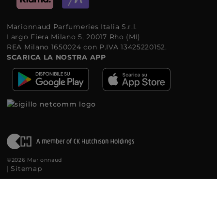
Marionnaud Parfumeries Italia S.r.l.
Largo Fiera Milano 5, 20017 Rho (MI)
REA Milano 1650024 con P.IVA 13425220152.
SCARICA LA NOSTRA APP
©2026 Marionnaud
|
Sitemap