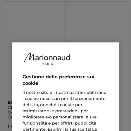
Gestione delle preferenze sui
cookie
Il nostro sito e i nostri partner utilizzano
i cookie necessari per il funzionamento
ESSENCE
DIOR
del sito, nonché i cookie per
GEL NAILS
FOREVER GLOW
ottimizzarne le prestazioni, per
MAXIMAIZER
Smalto Unghie Effetto
Highlighter liquido a
migliorare e/o personalizzare le sue
Gel
lunga tenuta
funzionalità e per offrirti pubblicità
1,99 €
39,13 €
Da
pertinente. Esprimi la tua scelta! La