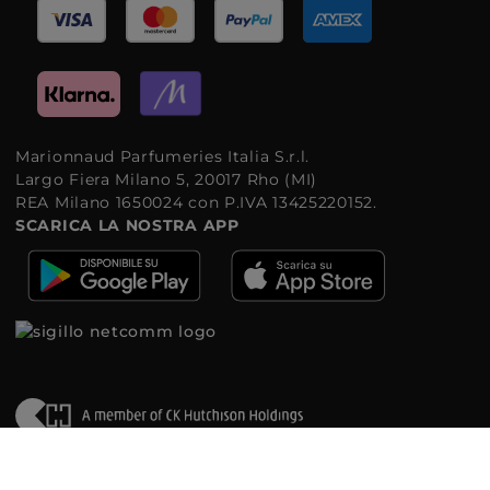
Marionnaud Parfumeries Italia S.r.l.
Largo Fiera Milano 5, 20017 Rho (MI)
REA Milano 1650024 con P.IVA 13425220152.
SCARICA LA NOSTRA APP
©2026 Marionnaud
|
Sitemap