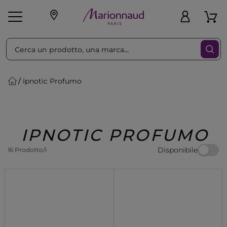
Ordina per
Filtra
Ipnotic Profumo
Make-up
Profumi
🎁 Idee
Corpo
Uomo
Marche
Capelli
Regalo
IPNOTIC PROFUMO
Disponibile
16 Prodotto/i