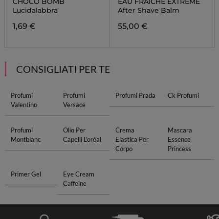
CHOCO BOMB
EAU FRAÎCHE EXTRÊME
Lucidalabbra
After Shave Balm
1,69 €
55,00 €
CONSIGLIATI PER TE
Profumi
Profumi
Profumi Prada
Ck Profumi
Valentino
Versace
Profumi
Olio Per
Crema
Mascara
Montblanc
Capelli L'oréal
Elastica Per
Essence
Corpo
Princess
Primer Gel
Eye Cream
Caffeine