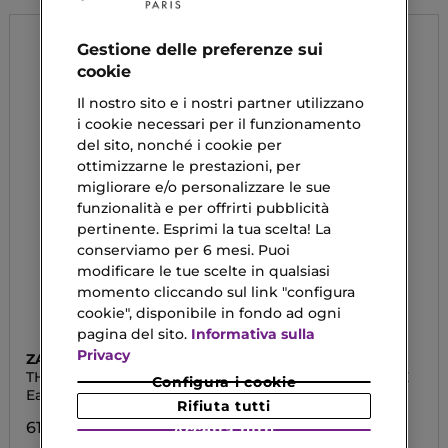
Gestione delle preferenze sui
cookie
Il nostro sito e i nostri partner utilizzano
i cookie necessari per il funzionamento
del sito, nonché i cookie per
ottimizzarne le prestazioni, per
migliorare e/o personalizzare le sue
funzionalità e per offrirti pubblicità
pertinente. Esprimi la tua scelta! La
conserviamo per 6 mesi. Puoi
modificare le tue scelte in qualsiasi
momento cliccando sul link "configura
cookie", disponibile in fondo ad ogni
pagina del sito.
Informativa sulla
Privacy
ZADIG & VOLTAIRE
VERSACE
THIS IS REALLY HIM!
EAU FRAÎCHE EXTRÊME
Configura i cookie
Eau De Toilette
Parfumed Bath &
Rifiuta tutti
Shower Gel
61,53 €
Accetta tutti
31,50 €