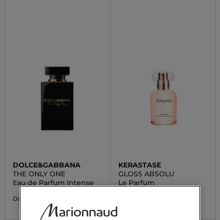
DOLCE&GABBANA
KERASTASE
THE ONLY ONE
GLOSS ABSOLU
Eau de Parfum Intense
Le Parfum
64,33 €
39,00 €
Da