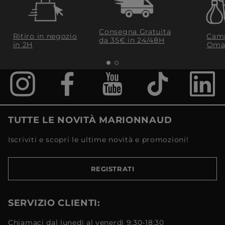
Consegna Gratuita
Ritiro in negozio
Camp
da 35€​ in 24/48H
in 2H
Oma
TUTTE LE NOVITÀ MARIONNAUD
Iscriviti e scopri le ultime novità e promozioni!
REGISTRATI
SERVIZIO CLIENTI:
Chiamaci dal lunedì al venerdì 9:30-18:30