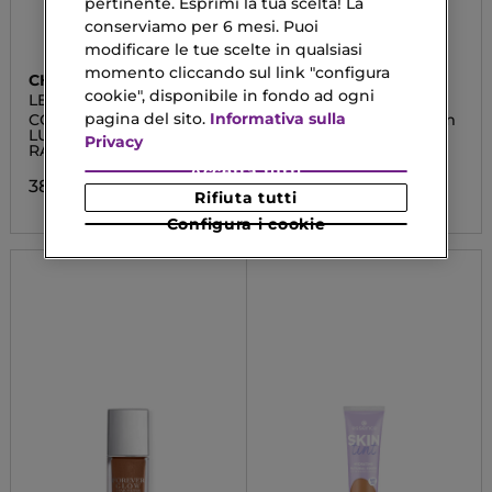
pertinente. Esprimi la tua scelta! La
conserviamo per 6 mesi. Puoi
modificare le tue scelte in qualsiasi
momento cliccando sul link "configura
CHANEL
GUERLAIN
cookie", disponibile in fondo ad ogni
LES BEIGES
ABEILLE ROYALE
pagina del sito.
Informativa sulla
CORRECTEUR SÉRUM
Youth Watery Oil Serum
LUMINOSITÀ EFFETTO
Privacy
RADIOSO E NATURALE
46,42 €
Da
Accetta tutti
38,17 €
Rifiuta tutti
Configura i cookie