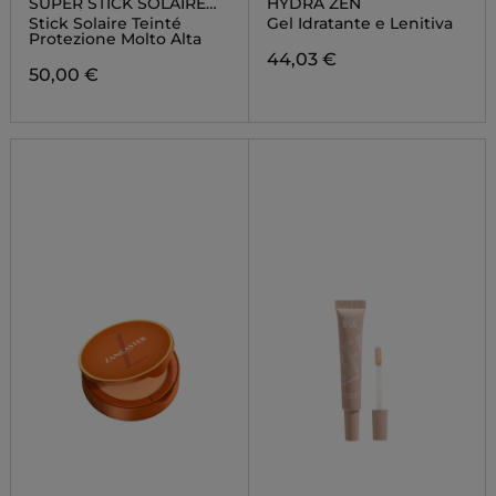
SUPER STICK SOLAIRE
HYDRA ZEN
TEINTÉ SPF 50+
Stick Solaire Teinté
Gel Idratante e Lenitiva
Protezione Molto Alta
44,03 €
50,00 €