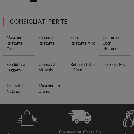
CONSIGLIATI PER TE
Maschera
Shampoo
Siero
Contorno
Idratante
Idratante
Idratante Viso
Occhi
Capelli
Idratante
Fondotinta
Crema Al
Retinolo Tutti
Lip Gloss Rosa
Leggero
Muschio
I Giorni
Cofanetti
Maschera In
Natalizi
Crema
Consegna Gratuita