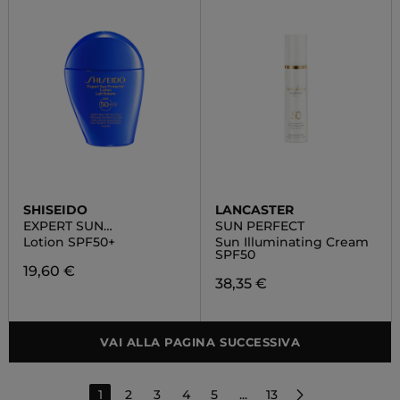
SHISEIDO
LANCASTER
EXPERT SUN
SUN PERFECT
PROTECTOR
Lotion SPF50+
Sun Illuminating Cream
SPF50
19,60 €
38,35 €
VAI ALLA PAGINA SUCCESSIVA
1
2
3
4
5
...
13