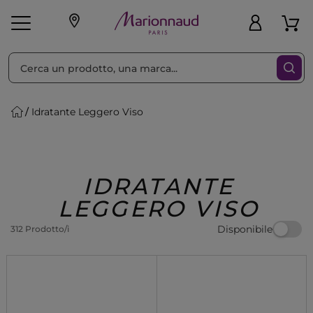
Ordina per
Filtra
Idratante Leggero Viso
Make-up
Profumi
🎁 Idee
Corpo
Uomo
Marche
Capelli
Regalo
IDRATANTE
LEGGERO VISO
Disponibile
312 Prodotto/i