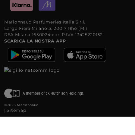
Marionnaud Parfumeries Italia S.r.l.
Largo Fiera Milano 5, 20017 Rho (MI)
REA Milano 1650024 con P.IVA 13425220152.
SCARICA LA NOSTRA APP
©2026 Marionnaud
|
Sitemap