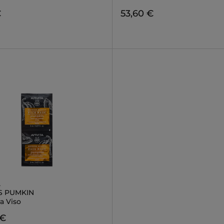
€
53,60 €
A
S PUMKIN
a Viso
 €