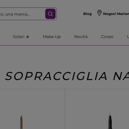
Blog
Negozi Mario
Solari ☀️
Make-Up
Novità
Corpo
 SOPRACCIGLIA N