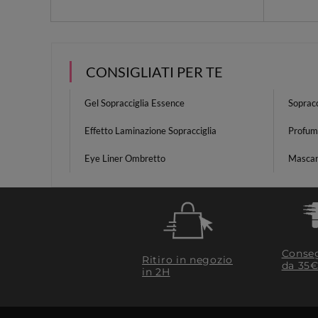
CONSIGLIATI PER TE
Gel Sopracciglia Essence
Sopracc
Effetto Laminazione Sopracciglia
Profum
Eye Liner Ombretto
Mascar
Conseg
Ritiro in negozio
da 35€
in 2H