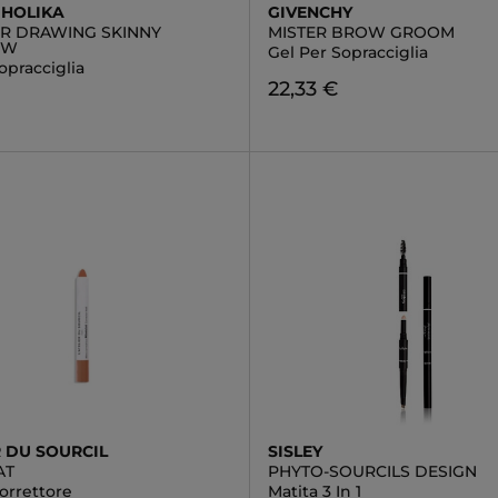
 HOLIKA
GIVENCHY
 DRAWING SKINNY
MISTER BROW GROOM
OW
Gel Per Sopracciglia
opracciglia
22,33 €
R DU SOURCIL
SISLEY
AT
PHYTO-SOURCILS DESIGN
orrettore
Matita 3 In 1