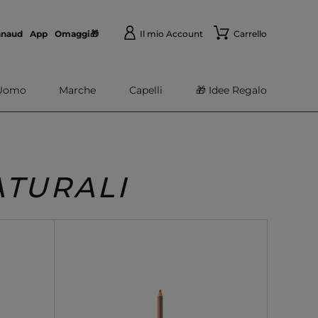
nnaud
App
Omaggi🎁
Il mio Account
Carrello
Uomo
Marche
Capelli
🎁 Idee Regalo
ATURALI