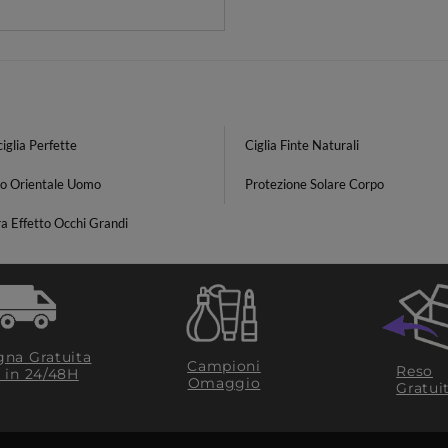
iglia Perfette
Ciglia Finte Naturali
o Orientale Uomo
Protezione Solare Corpo
a Effetto Occhi Grandi
na Gratuita
Campioni
Reso
​ in 24/48H
Omaggio
Gratui