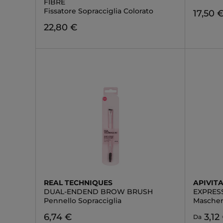
FIBRE
Fissatore Sopracciglia Colorato
17,50 
22,80 €
REAL TECHNIQUES
APIVIT
DUAL-ENDEND BROW BRUSH
EXPRES
Pennello Sopracciglia
Mascher
6,74 €
3,12
Da