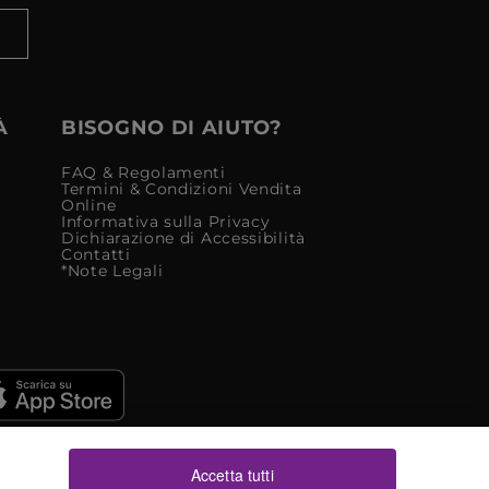
À
BISOGNO DI AIUTO?
FAQ & Regolamenti
Termini & Condizioni Vendita
Online
Informativa sulla Privacy
Dichiarazione di Accessibilità
Contatti
*Note Legali
Accetta tutti