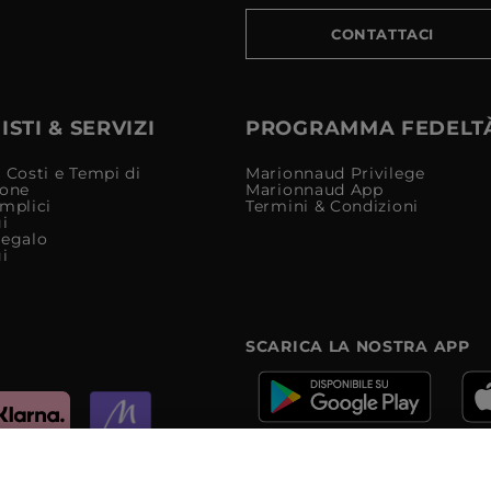
CONTATTACI
STI & SERVIZI
PROGRAMMA FEDELT
 Costi e Tempi di
Marionnaud Privilege
ione
Marionnaud App
mplici
Termini & Condizioni
i
Regalo
i
SCARICA LA NOSTRA APP