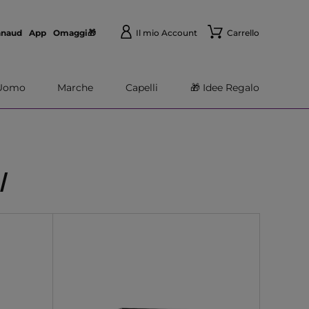
nnaud
App
Omaggi🎁
Il mio Account
Carrello
Uomo
Marche
Capelli
🎁 Idee Regalo
I