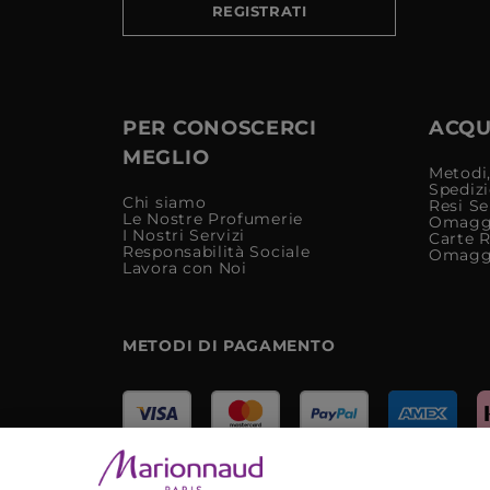
REGISTRATI
PER CONOSCERCI
ACQUI
MEGLIO
Metodi,
Spediz
Chi siamo
Resi Se
Le Nostre Profumerie
Omagg
I Nostri Servizi
Carte 
Responsabilità Sociale
Omagg
Lavora con Noi
METODI DI PAGAMENTO
Marionnaud Parfumeries Italia S.r.l.