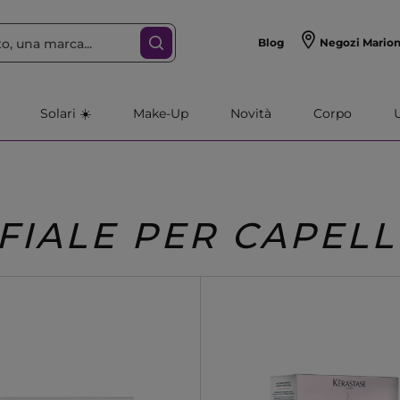
Blog
Negozi Mario
Solari ☀️
Make-Up
Novità
Corpo
FIALE PER CAPELL