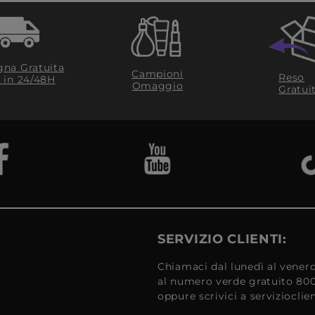
na Gratuita
Campioni
Reso
​ in 24/48H
Omaggio
Gratui
SERVIZIO CLIENTI:
Chiamaci dal lunedì al venerd
al numero verde gratuito 80
oppure scrivici a serviziocli