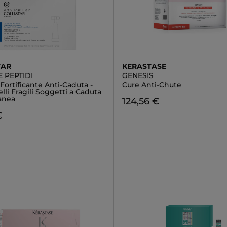
TAR
KERASTASE
 PEPTIDI
GENESIS
Fortificante Anti-Caduta -
Cure Anti-Chute
lli Fragili Soggetti a Caduta
anea
124,56 €
€