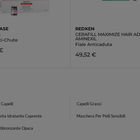
ASE
REDKEN
S
CERAFILL MAXIMIZE HAIR A
AMINEXIL
ti-Chute
Fiale Anticaduta
 €
49,52 €
 Capelli
Capelli Grassi
inta Idratante Coprente
Maschera Per Pelli Sensibili
Abbronzante Opaca