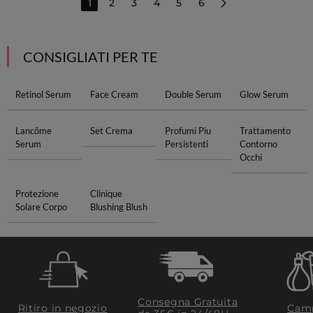
1
2
3
4
5
6
CONSIGLIATI PER TE
Retinol Serum
Face Cream
Double Serum
Glow Serum
Lancôme
Set Crema
Profumi Piu
Trattamento
Serum
Persistenti
Contorno
Occhi
Protezione
Clinique
Solare Corpo
Blushing Blush
Consegna Gratuita
Ritiro in negozio
Camp