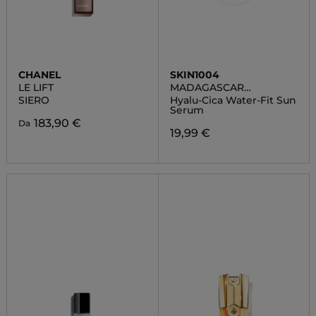
CHANEL
SKIN1004
LE LIFT
MADAGASCAR
CENTELLA
SIERO
Hyalu-Cica Water-Fit Sun
Serum
183,90 €
Da
19,99 €