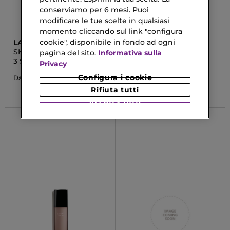
conserviamo per 6 mesi. Puoi
modificare le tue scelte in qualsiasi
momento cliccando sul link "configura
cookie", disponibile in fondo ad ogni
LANCÔME
CLINIQUE
SKIN IDOLE
MOISTURE SURGE™
pagina del sito.
Informativa sulla
ACTIVE GLOW
3 Serum Supertint
Le Sérum
Privacy
38,28 €
37,10 €
Configura i cookie
Da
Da
Rifiuta tutti
Accetta tutti