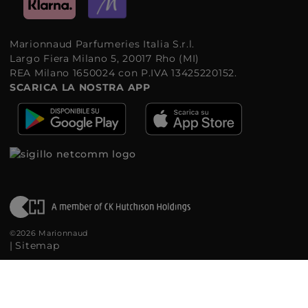
Marionnaud Parfumeries Italia S.r.l.
Largo Fiera Milano 5, 20017 Rho (MI)
REA Milano 1650024 con P.IVA 13425220152.
SCARICA LA NOSTRA APP
©2026 Marionnaud
|
Sitemap