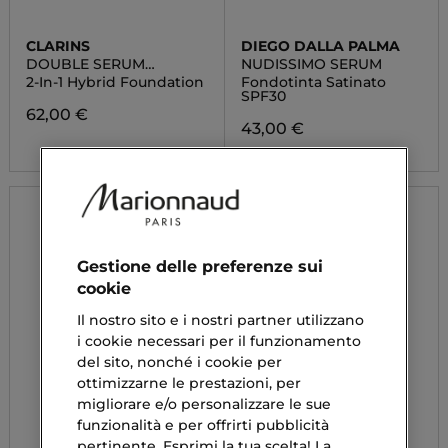
CLARINS
DIEGO DALLA PALMA
DOUBLE SERUM
NUDISSIMO SERUM
FOUNDATION
2-In-1 Hybrid Foundation
Fondotinta Satinato
SPF30
62,00 €
43,00 €
Gestione delle preferenze sui
cookie
Il nostro sito e i nostri partner utilizzano
i cookie necessari per il funzionamento
del sito, nonché i cookie per
ottimizzarne le prestazioni, per
migliorare e/o personalizzare le sue
funzionalità e per offrirti pubblicità
pertinente. Esprimi la tua scelta! La