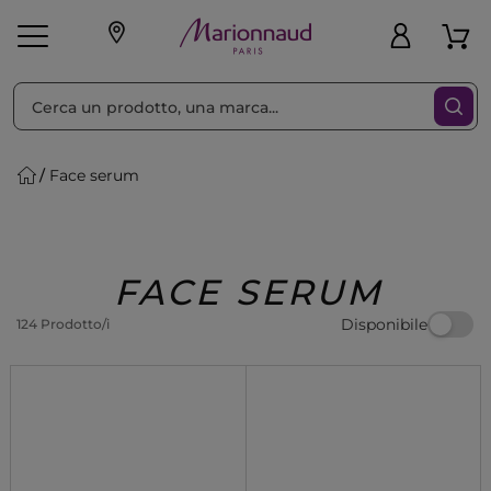
Ordina per
Filtra
Face serum
Make-up
Profumi
🎁 Idee
Corpo
Uomo
Marche
Capelli
Regalo
FACE SERUM
Disponibile
124 Prodotto/i