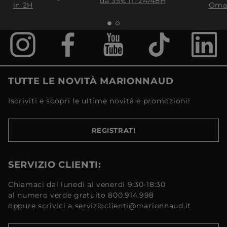
da 35€​ in 24/48H
in 2H
Oma
TUTTE LE NOVITÀ MARIONNAUD
Iscriviti e scopri le ultime novità e promozioni!
REGISTRATI
SERVIZIO CLIENTI:
Chiamaci dal lunedì al venerdì 9:30-18:30
al numero verde gratuito 800.914.998
oppure scrivici a servizioclienti@marionnaud.it