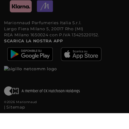
Marionnaud Parfumeries Italia S.r.l.
Largo Fiera Milano 5, 20017 Rho (MI)
REA Milano 1650024 con P.IVA 13425220152.
SCARICA LA NOSTRA APP
©2026 Marionnaud
|
Sitemap