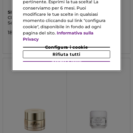
pertinente. Esprimi la tua scelta! La
conserviamo per 6 mesi. Puoi
SISLEY
QIRINESS
modificare le tue scelte in qualsiasi
CONCENTRÉ À LA ROSE
CARESSE ACTIVE
momento cliccando sul link "configura
NOIRE
ÉNERGIE
Sérum Éclat Jeunesse
Crema da Giorno &
cookie", disponibile in fondo ad ogni
Notte Luminosità e
Giovinezza
184,00 €
pagina del sito.
Informativa sulla
Privacy
44,10 €
Configura i cookie
Rifiuta tutti
Accetta tutti