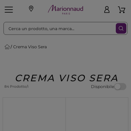
Ordina per
Filtra
Crema Viso Sera
Make-up
Profumi
🎁 Idee
Corpo
Uomo
Marche
Capelli
Regalo
CREMA VISO SERA
Disponibile
84 Prodotto/i