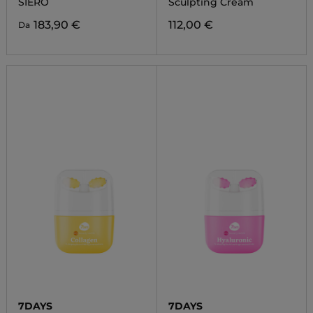
SIERO
Sculpting Cream
183,90 €
112,00 €
Da
7DAYS
7DAYS