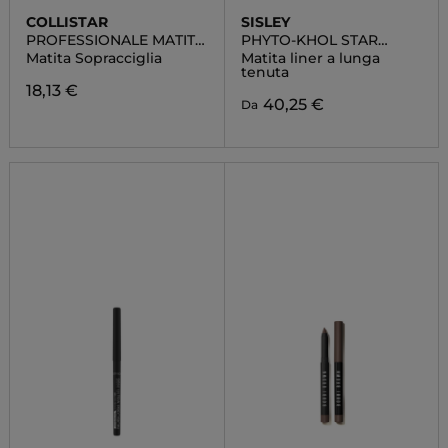
COLLISTAR
SISLEY
PROFESSIONALE MATITA
PHYTO-KHOL STAR
SOPRACCIGLIA
WATERPROOF
Matita Sopracciglia
Matita liner a lunga
tenuta
18,13 €
40,25 €
Da