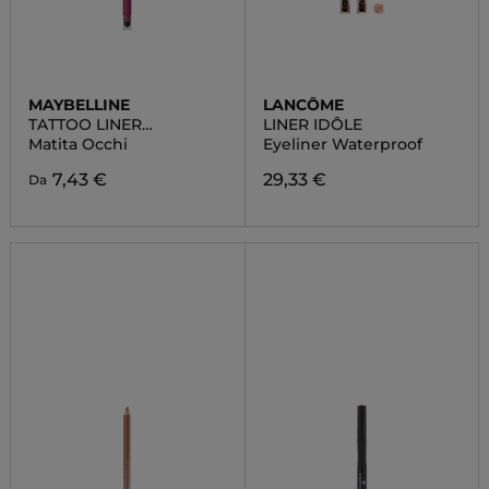
MAYBELLINE
LANCÔME
TATTOO LINER
LINER IDÔLE
AUTOMATIC GEL
Matita Occhi
Eyeliner Waterproof
7,43 €
29,33 €
Da