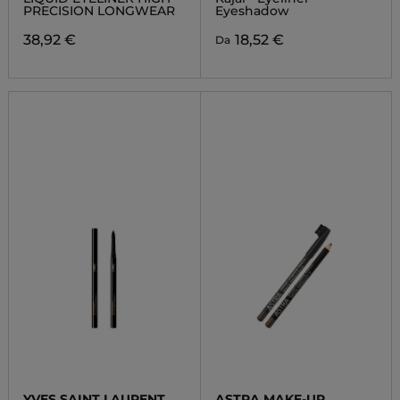
PRECISION LONGWEAR
Eyeshadow
38,92 €
18,52 €
Da
YVES SAINT LAURENT
ASTRA MAKE-UP