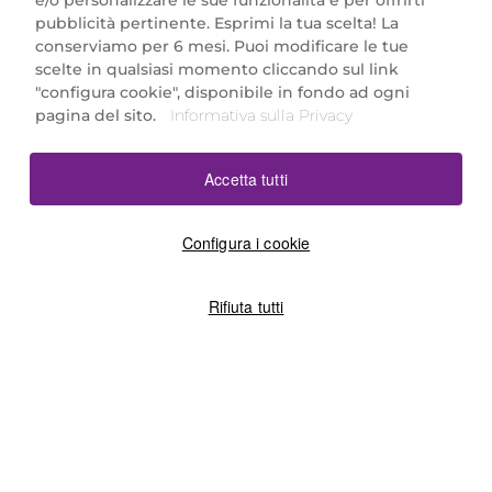
e/o personalizzare le sue funzionalità e per offrirti
Marionnaud Parfumeries Italia S.r.l.
pubblicità pertinente. Esprimi la tua scelta! La
Largo Fiera Milano 5, 20017 Rho (MI)
conserviamo per 6 mesi. Puoi modificare le tue
REA Milano 1650024 con P.IVA 13425220152.
scelte in qualsiasi momento cliccando sul link
SCARICA LA NOSTRA APP
"configura cookie", disponibile in fondo ad ogni
pagina del sito.
Informativa sulla Privacy
Accetta tutti
Configura i cookie
Rifiuta tutti
©2026 Marionnaud
|
Sitemap