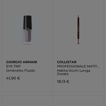
GIORGIO ARMANI
COLLISTAR
EYE TINT
PROFESSIONALE MATITA
OCCHI
Ombretto Fluido
Matita Occhi Lunga
Durata
41,90 €
18,13 €