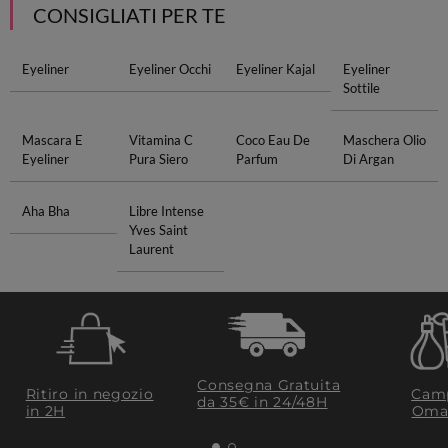
CONSIGLIATI PER TE
Eyeliner
Eyeliner Occhi
Eyeliner Kajal
Eyeliner
Sottile
Mascara E
Vitamina C
Coco Eau De
Maschera Olio
Eyeliner
Pura Siero
Parfum
Di Argan
Aha Bha
Libre Intense
Yves Saint
Laurent
Consegna Gratuita
Ritiro in negozio
Camp
da 35€​ in 24/48H
in 2H
Oma