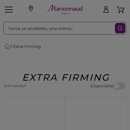
Ordina per
Filtra
Extra Firming
Make-up
Profumi
🎁 Idee
Corpo
Uomo
Marche
Capelli
Regalo
EXTRA FIRMING
Disponibile
8 Prodotto/i