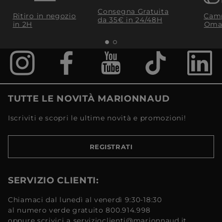
Consegna Gratuita
Ritiro in negozio
Camp
da 35€​ in 24/48H
in 2H
Oma
TUTTE LE NOVITÀ MARIONNAUD
Iscriviti e scopri le ultime novità e promozioni!
REGISTRATI
SERVIZIO CLIENTI:
Chiamaci dal lunedì al venerdì 9:30-18:30
al numero verde gratuito 800.914.998
oppure scrivici a servizioclienti@marionnaud.it