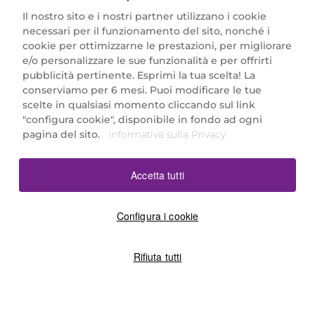
Il nostro sito e i nostri partner utilizzano i cookie
necessari per il funzionamento del sito, nonché i
cookie per ottimizzarne le prestazioni, per migliorare
e/o personalizzare le sue funzionalità e per offrirti
Marionnaud Parfumeries Italia S.r.l.
pubblicità pertinente. Esprimi la tua scelta! La
Largo Fiera Milano 5, 20017 Rho (MI)
conserviamo per 6 mesi. Puoi modificare le tue
REA Milano 1650024 con P.IVA 13425220152.
scelte in qualsiasi momento cliccando sul link
SCARICA LA NOSTRA APP
"configura cookie", disponibile in fondo ad ogni
pagina del sito.
Informativa sulla Privacy
Accetta tutti
Configura i cookie
Rifiuta tutti
©2026 Marionnaud
|
Sitemap