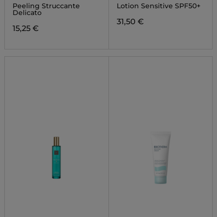
PROTECTOR
Peeling Struccante
Lotion Sensitive SPF50+
Delicato
31,50 €
15,25 €