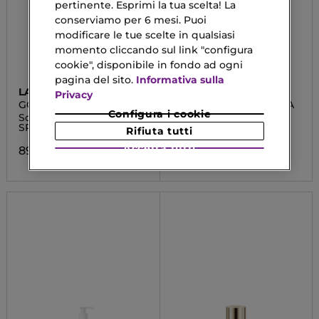
pertinente. Esprimi la tua scelta! La
conserviamo per 6 mesi. Puoi
modificare le tue scelte in qualsiasi
momento cliccando sul link "configura
cookie", disponibile in fondo ad ogni
pagina del sito.
Informativa sulla
LANCASTER
RITUALS
Privacy
GOLDEN LIFT
THE RITUAL OF SAKURA
Configura i cookie
Sculpting Day Cream
Olio Doccia
SPF15
Rifiuta tutti
9,90 €
Accetta tutti
89,60 €