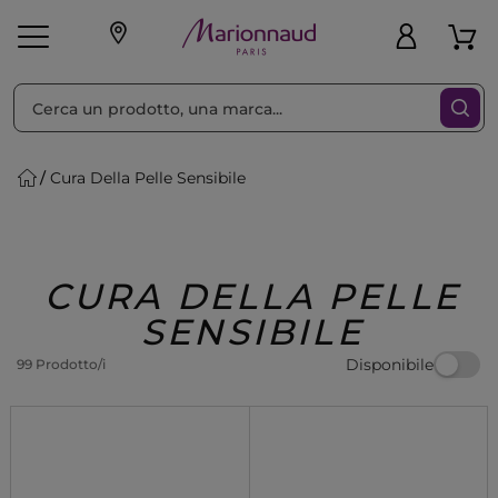
Ordina per
Filtra
Cura Della Pelle Sensibile
Make-up
Profumi
🎁 Idee
Corpo
Uomo
Marche
Capelli
Regalo
CURA DELLA PELLE
SENSIBILE
Disponibile
99 Prodotto/i