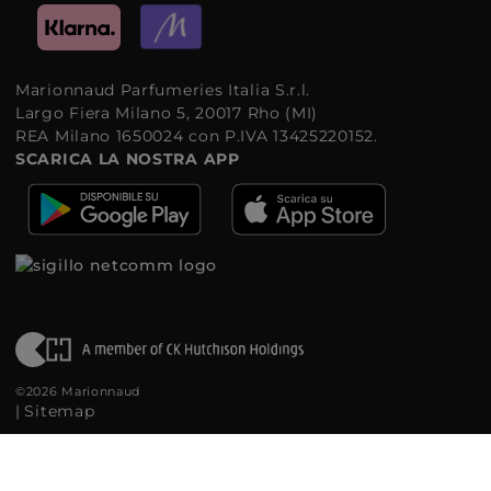
Marionnaud Parfumeries Italia S.r.l.
Largo Fiera Milano 5, 20017 Rho (MI)
REA Milano 1650024 con P.IVA 13425220152.
SCARICA LA NOSTRA APP
©2026 Marionnaud
|
Sitemap