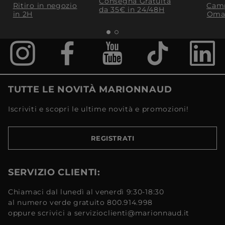
Consegna Gratuita
Ritiro in negozio
Camp
da 35€​ in 24/48H
in 2H
Oma
TUTTE LE NOVITÀ MARIONNAUD
Iscriviti e scopri le ultime novità e promozioni!
REGISTRATI
SERVIZIO CLIENTI:
Chiamaci dal lunedì al venerdì 9:30-18:30
al numero verde gratuito 800.914.998
oppure scrivici a servizioclienti@marionnaud.it