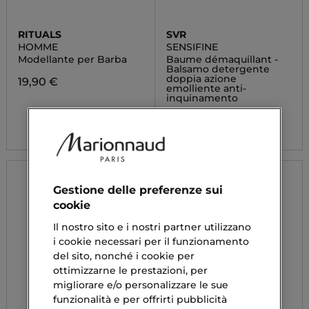
RITUALS
SVR
HOMME
SENSIFINE
Modellante per Barba
Baume démaquillant -
Balsamo detergente
doppia azione
19,90 €
emolliente anti-
inquinamento
16,73 €
Gestione delle preferenze sui
cookie
Il nostro sito e i nostri partner utilizzano
i cookie necessari per il funzionamento
del sito, nonché i cookie per
ottimizzarne le prestazioni, per
migliorare e/o personalizzare le sue
funzionalità e per offrirti pubblicità