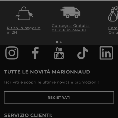
Consegna Gratuita
Ritiro in negozio
Camp
da 35€​ in 24/48H
in 2H
Oma
TUTTE LE NOVITÀ MARIONNAUD
Iscriviti e scopri le ultime novità e promozioni!
REGISTRATI
SERVIZIO CLIENTI: