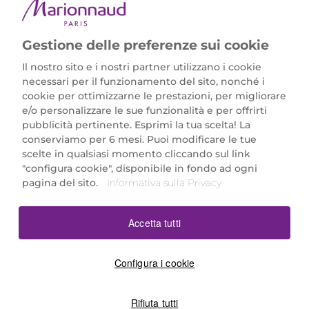
Gestione delle preferenze sui cookie
Il nostro sito e i nostri partner utilizzano i cookie
necessari per il funzionamento del sito, nonché i
cookie per ottimizzarne le prestazioni, per migliorare
e/o personalizzare le sue funzionalità e per offrirti
Marionnaud Parfumeries Italia S.r.l.
pubblicità pertinente. Esprimi la tua scelta! La
Largo Fiera Milano 5, 20017 Rho (MI)
conserviamo per 6 mesi. Puoi modificare le tue
REA Milano 1650024 con P.IVA 13425220152.
scelte in qualsiasi momento cliccando sul link
SCARICA LA NOSTRA APP
"configura cookie", disponibile in fondo ad ogni
pagina del sito.
Informativa sulla Privacy
Accetta tutti
Configura i cookie
Rifiuta tutti