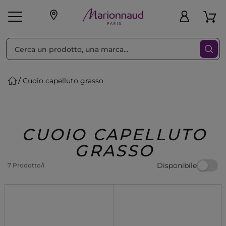
Ordina per
Filtra
Cuoio capelluto grasso
Make-up
Profumi
🎁 Idee
Corpo
Uomo
Marche
Capelli
Regalo
CUOIO CAPELLUTO
GRASSO
Disponibile
7 Prodotto/i