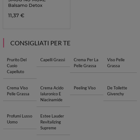
Balsamo Detox
11,37 €
CONSIGLIATI PER TE
Prurito Del
Capelli Grassi
Crema Per La
Viso Pelle
Cuoio
Pelle Grassa
Grassa
Capelluto
Crema Viso
Crema Acido
Peeling Viso
De Toilette
Pelle Grassa
Ialuronico E
Givenchy
Niacinamide
Profumi Lusso
Estee Lauder
Uomo
Revitalizing
Supreme