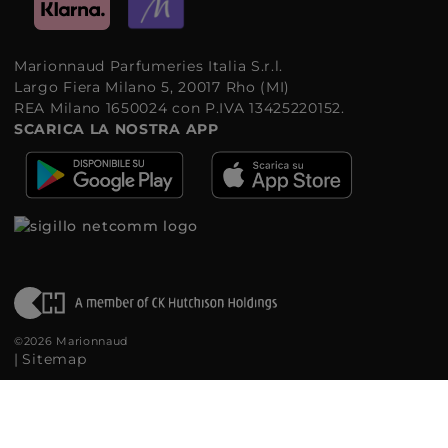
Marionnaud Parfumeries Italia S.r.l.
Largo Fiera Milano 5, 20017 Rho (MI)
REA Milano 1650024 con P.IVA 13425220152.
SCARICA LA NOSTRA APP
©2026 Marionnaud
|
Sitemap