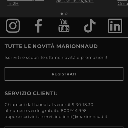
da 35€​ in 24/48H
in 2H
Oma
TUTTE LE NOVITÀ MARIONNAUD
Iscriviti e scopri le ultime novità e promozioni!
REGISTRATI
SERVIZIO CLIENTI:
Chiamaci dal lunedì al venerdì 9:30-18:30
al numero verde gratuito 800.914.998
oppure scrivici a servizioclienti@marionnaud.it