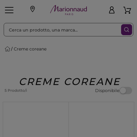
Ordina per
Filtra
Creme coreane
Make-up
Profumi
🎁 Idee
Corpo
Uomo
Marche
Capelli
Regalo
CREME COREANE
Disponibile
5 Prodotto/i