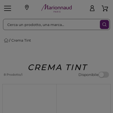
Ordina per
Filtra
Crema Tint
Make-up
Profumi
🎁 Idee
Corpo
Uomo
Marche
Capelli
Regalo
CREMA TINT
Disponibile
8 Prodotto/i