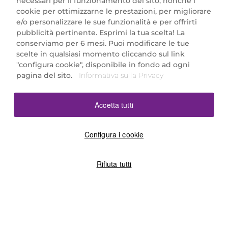
necessari per il funzionamento del sito, nonché i
cookie per ottimizzarne le prestazioni, per migliorare
e/o personalizzare le sue funzionalità e per offrirti
Marionnaud Parfumeries Italia S.r.l.
pubblicità pertinente. Esprimi la tua scelta! La
Largo Fiera Milano 5, 20017 Rho (MI)
conserviamo per 6 mesi. Puoi modificare le tue
REA Milano 1650024 con P.IVA 13425220152.
scelte in qualsiasi momento cliccando sul link
SCARICA LA NOSTRA APP
"configura cookie", disponibile in fondo ad ogni
pagina del sito.
Informativa sulla Privacy
Accetta tutti
Configura i cookie
Rifiuta tutti
©2026 Marionnaud
|
Sitemap