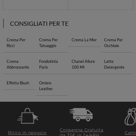
CONSIGLIATI PER TE
Crema Per
Crema Per
Crema La Mer
Crema Per
Ricci
Tatuaggio
Occhiaie
Crema
Fondotinta
Chanel Allure
Latte
Abbronzante
Paris
100 Ml
Detergente
Effetto Blush
Ombre
Leather
Consegna Gratuita
Ritiro in negozio
Camp
da 35€​ in 24/48H