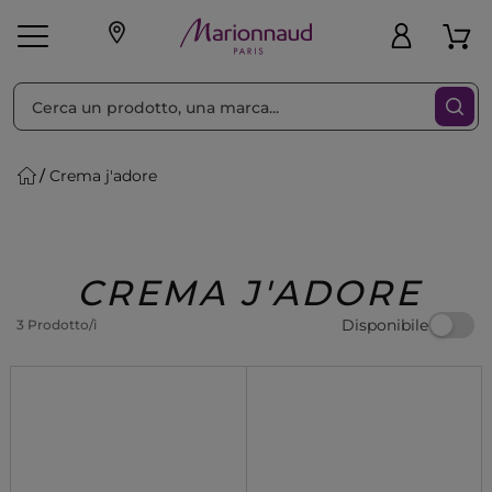
Ordina per
Filtra
Crema j'adore
Make-up
Profumi
🎁 Idee
Corpo
Uomo
Marche
Capelli
Regalo
CREMA J'ADORE
Disponibile
3 Prodotto/i