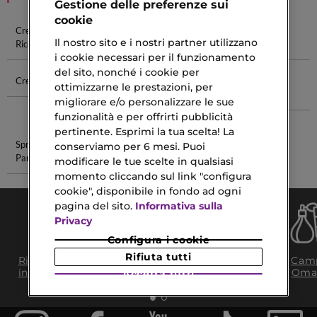
Gestione delle preferenze sui
cookie
Crema Per
Crema Per
Crema Alla
Crema Per
Il nostro sito e i nostri partner utilizzano
Ricci
Cicatrici
Calendula
Tatuaggio
i cookie necessari per il funzionamento
del sito, nonché i cookie per
Crema La Mer
Balsamo
Crema Notte
Kenzo
ottimizzarne le prestazioni, per
Labbra
Estée Lauder
Profumi
migliorare e/o personalizzare le sue
Naturale
funzionalità e per offrirti pubblicità
pertinente. Esprimi la tua scelta! La
Spray Eau De
Irresistible
conserviamo per 6 mesi. Puoi
Parfum
Rose
modificare le tue scelte in qualsiasi
momento cliccando sul link "configura
cookie", disponibile in fondo ad ogni
pagina del sito.
Informativa sulla
Privacy
Configura i cookie
Consegna Gratuita
Rifiuta tutti
Ritiro in negozio
Camp
da 35€​ in 24/48H
in 2H
Oma
Accetta tutti