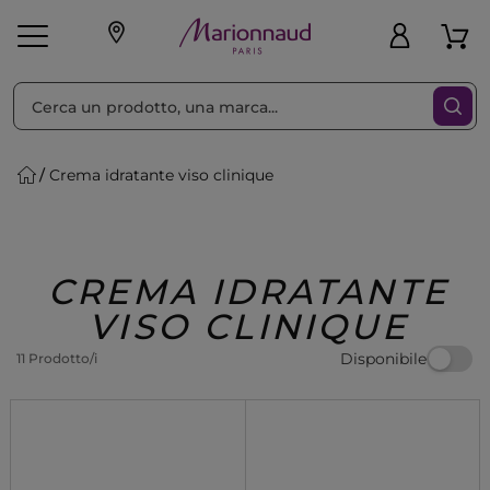
Ordina per
Filtra
Crema idratante viso clinique
Make-up
Profumi
🎁 Idee
Corpo
Uomo
Marche
Capelli
Regalo
CREMA IDRATANTE
VISO CLINIQUE
Disponibile
11 Prodotto/i