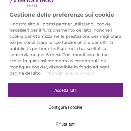
Gestione delle preferenze sui cookie
Il nostro sito e i nostri partner utilizzano i cookie
necessari per il funzionamento del sito, nonché i
cookie per ottimizzarne le prestazioni, per migliorare
e/o personalizzare le sue funzionalità e per offrirti
Marionnaud Parfumeries Italia S.r.l.
pubblicità pertinente. Esprimi la tua scelta! La
Largo Fiera Milano 5, 20017 Rho (MI)
conserviamo per 6 mesi. Puoi modificare le tue
REA Milano 1650024 con P.IVA 13425220152.
scelte in qualsiasi momento cliccando sul link
SCARICA LA NOSTRA APP
"configura cookie", disponibile in fondo ad ogni
pagina del sito.
Informativa sulla Privacy
Accetta tutti
Configura i cookie
Rifiuta tutti
©2026 Marionnaud