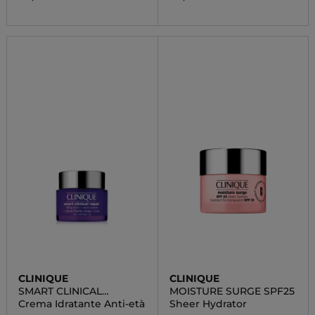
CLINIQUE
CLINIQUE
SMART CLINICAL
MOISTURE SURGE SPF25
REPAIR™ LIFTING FACE +
Crema Idratante Anti-età
Sheer Hydrator
NECK CREAM