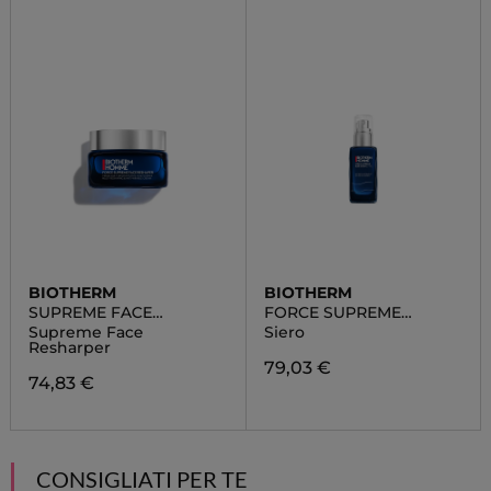
BIOTHERM
BIOTHERM
SUPREME FACE
FORCE SUPREME
RESHAPER
ADVANCED BLUE
Supreme Face
Siero
SERUM
Resharper
79,03 €
74,83 €
CONSIGLIATI PER TE