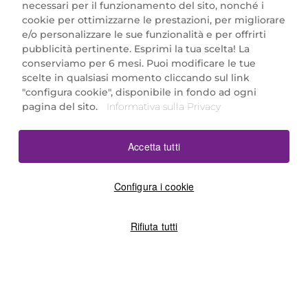
necessari per il funzionamento del sito, nonché i
cookie per ottimizzarne le prestazioni, per migliorare
e/o personalizzare le sue funzionalità e per offrirti
Marionnaud Parfumeries Italia S.r.l.
pubblicità pertinente. Esprimi la tua scelta! La
Largo Fiera Milano 5, 20017 Rho (MI)
conserviamo per 6 mesi. Puoi modificare le tue
REA Milano 1650024 con P.IVA 13425220152.
scelte in qualsiasi momento cliccando sul link
SCARICA LA NOSTRA APP
"configura cookie", disponibile in fondo ad ogni
pagina del sito.
Informativa sulla Privacy
Accetta tutti
Configura i cookie
Rifiuta tutti
©2026 Marionnaud
|
Sitemap