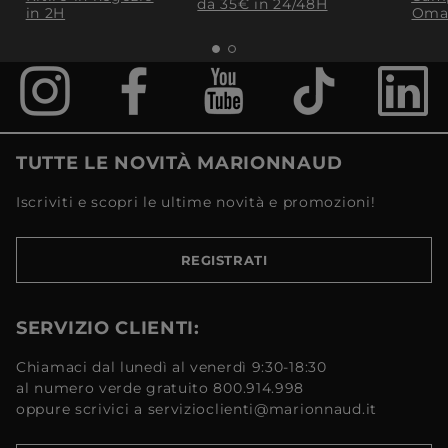
da 35€​ in 24/48H
in 2H
Oma
TUTTE LE NOVITÀ MARIONNAUD
Iscriviti e scopri le ultime novità e promozioni!
REGISTRATI
SERVIZIO CLIENTI:
Chiamaci dal lunedì al venerdì 9:30-18:30
al numero verde gratuito 800.914.998
oppure scrivici a servizioclienti@marionnaud.it