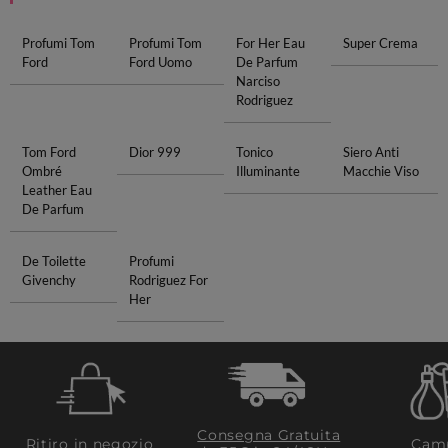
Profumi Tom
Profumi Tom
For Her Eau
Super Crema
Ford
Ford Uomo
De Parfum
Narciso
Rodriguez
Tom Ford
Dior 999
Tonico
Siero Anti
Ombré
Illuminante
Macchie Viso
Leather Eau
De Parfum
De Toilette
Profumi
Givenchy
Rodriguez For
Her
Consegna Gratuita
Ritiro in negozio
Camp