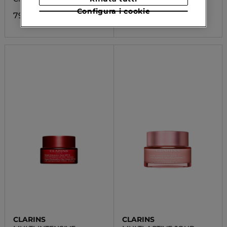
Configura i cookie
79,00 €
41,23 €
CLARINS
CLARINS