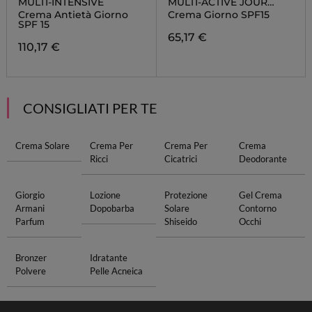
MULTI-INTENSIVE
MULTI-ACTIVE JOUR
SPF15
Crema Antietà Giorno
Crema Giorno SPF15
SPF 15
65,17 €
110,17 €
CONSIGLIATI PER TE
Crema Solare
Crema Per
Crema Per
Crema
Ricci
Cicatrici
Deodorante
Giorgio
Lozione
Protezione
Gel Crema
Armani
Dopobarba
Solare
Contorno
Parfum
Shiseido
Occhi
Bronzer
Idratante
Polvere
Pelle Acneica