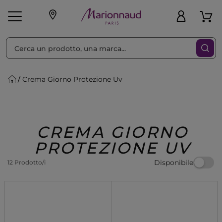
Ordina per
Filtra
Crema Giorno Protezione Uv
Make-up
Profumi
🎁 Idee
Corpo
Uomo
Marche
Capelli
Regalo
CREMA GIORNO
PROTEZIONE UV
Disponibile
12 Prodotto/i