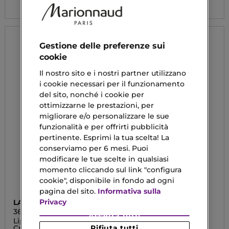
Gestione delle preferenze sui
cookie
Il nostro sito e i nostri partner utilizzano
i cookie necessari per il funzionamento
del sito, nonché i cookie per
ottimizzarne le prestazioni, per
migliorare e/o personalizzare le sue
funzionalità e per offrirti pubblicità
pertinente. Esprimi la tua scelta! La
conserviamo per 6 mesi. Puoi
modificare le tue scelte in qualsiasi
momento cliccando sul link "configura
cookie", disponibile in fondo ad ogni
pagina del sito.
Informativa sulla
Privacy
LANCASTER
SHISEIDO
365 SKIN REPAIR
ESSENTIAL ENERGY
Accetta tutti
Liposomal Cellular Night
Hydrating Day Cream
Rifiuta tutti
Cream
SPF20 Refill