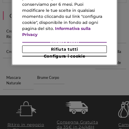
conserviamo per 6 mesi. Puoi
modificare le tue scelte in qualsiasi
CONSIGLIATI PER TE
momento cliccando sul link "configura
cookie", disponibile in fondo ad ogni
pagina del sito.
Informativa sulla
Crema Per
Crema Per
Crema Alla
Crema Per
Privacy
Ricci
Cicatrici
Calendula
Tatuaggio
Accetta tutti
Rifiuta tutti
Crema La Mer
Gel Smalto
Set Cura Del
Shampoo Alla
Configura i cookie
Unghie
Viso
Cheratina
Professionale
Mascara
Brume Corpo
Naturale
Consegna Gratuita
Ritiro in negozio
Camp
da 35€​ in 24/48H