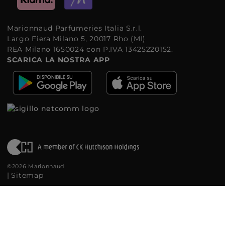
Marionnaud Parfumeries Italia S.r.l.
Largo Fiera Milano 5, 20017 Rho (MI)
REA Milano 1650024 con P.IVA 13425220152.
SCARICA LA NOSTRA APP
©2026 Marionnaud
|
Sitemap