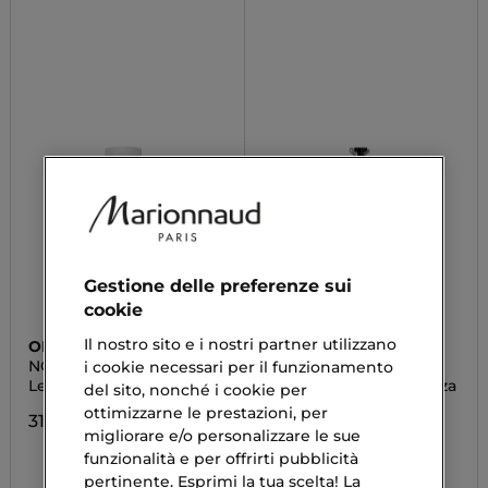
Gestione delle preferenze sui
cookie
Il nostro sito e i nostri partner utilizzano
OLAPLEX
DIEGO DALLA PALMA
NO. 5
AMICO FRIZZ
i cookie necessari per il funzionamento
Leave-In Conditioner
Crema Anticrespo Senza
del sito, nonché i cookie per
Risciacquo - Discovery
ottimizzarne le prestazioni, per
Size
31,00 €
migliorare e/o personalizzare le sue
5,60 €
funzionalità e per offrirti pubblicità
pertinente. Esprimi la tua scelta! La