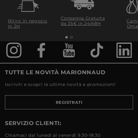
Consegna Gratuita
Ritiro in negozio
Camp
da 35€​ in 24/48H
in 2H
Oma
TUTTE LE NOVITÀ MARIONNAUD
Iscriviti e scopri le ultime novità e promozioni!
REGISTRATI
SERVIZIO CLIENTI:
Chiamaci dal lunedì al venerdì 9:30-18:30