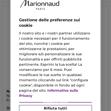
Gestione delle preferenze sui
cookie
Il nostro sito e i nostri partner utilizzano
i cookie necessari per il funzionamento
del sito, nonché i cookie per
ottimizzarne le prestazioni, per
migliorare e/o personalizzare le sue
funzionalità e per offrirti pubblicità
pertinente. Esprimi la tua scelta! La
conserviamo per 6 mesi. Puoi
modificare le tue scelte in qualsiasi
momento cliccando sul link "configura
cookie", disponibile in fondo ad ogni
pagina del sito.
Informativa sulla
NARCISO RODRIGUEZ
SHISEIDO
Privacy
NARCISO RODRIGUEZ
CORPO
FOR HER
For Her Body Cream
Crema Effeto Snellente
Accetta tutti
98,90 €
56,94 €
Rifiuta tutti