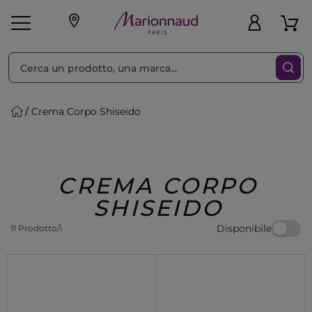
Ordina per
Filtra
Crema Corpo Shiseido
Make-up
Profumi
🎁 Idee
Corpo
Uomo
Marche
Capelli
Regalo
CREMA CORPO
SHISEIDO
Disponibile
11 Prodotto/i