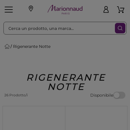
Ordina per
Filtra
Rigenerante Notte
Make-up
Profumi
🎁 Idee
Corpo
Uomo
Marche
Capelli
Regalo
RIGENERANTE
NOTTE
Disponibile
26 Prodotto/i