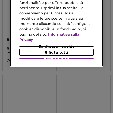
funzionalità e per offrirti pubblicità
pertinente. Esprimi la tua scelta! La
conserviamo per 6 mesi. Puoi
modificare le tue scelte in qualsiasi
momento cliccando sul link "configura
cookie", disponibile in fondo ad ogni
pagina del sito.
Informativa sulla
Privacy
BIOTHERM
7DAYS
BLUE THERAPY
AVOCADO SQUASH
Configura i cookie
Blue Retinol Night
Maschera Viso Notte
Serum
Leave-in
Rifiuta tutti
Accetta tutti
74,13 €
13,99 €