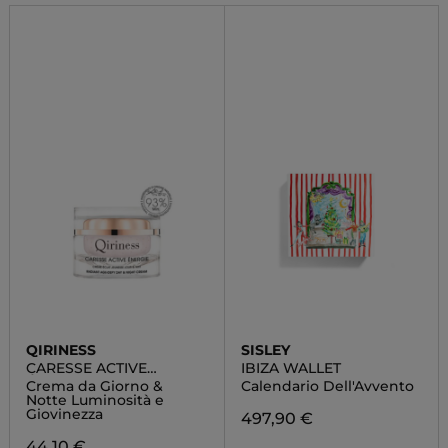
QIRINESS
SISLEY
CARESSE ACTIVE
IBIZA WALLET
ÉNERGIE
Crema da Giorno &
Calendario Dell'Avvento
Notte Luminosità e
Giovinezza
497,90 €
44,10 €