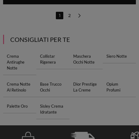
1
2
CONSIGLIATI PER TE
Crema
Collistar
Maschera
Siero Notte
Antirughe
Rigenera
Occhi Notte
Notte
Crema Notte
Base Trucco
Dior Prestige
Opium
Al Retinolo
Occhi
La Creme
Profumi
Palette Oro
Sisley Crema
Idratante