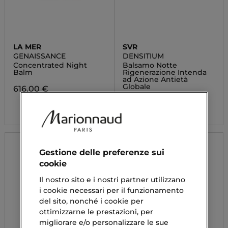
LA MER
SVR
GENAISSANCE
DENSITIUM
Concentrated Night
Balsamo Notte
Balm
Rigenerazione Intenda
ad Azione Antietà
Globale
616,00 €
45,00 €
Da
Gestione delle preferenze sui
cookie
Il nostro sito e i nostri partner utilizzano
i cookie necessari per il funzionamento
del sito, nonché i cookie per
ottimizzarne le prestazioni, per
migliorare e/o personalizzare le sue