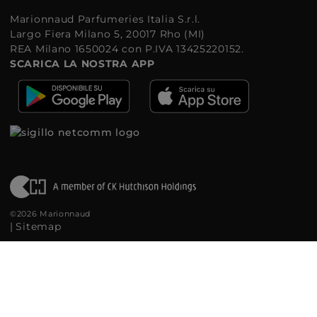
Marionnaud Parfumeries Italia S.r.l.
Largo Fiera Milano 5, 20017 Rho (MI)
REA Milano 1650024 con P.IVA 13425220152.
SCARICA LA NOSTRA APP
©2026 Marionnaud
|
Sitemap