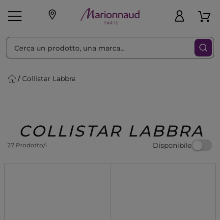
Ordina per
Filtra
Collistar Labbra
Make-up
Profumi
🎁 Idee
Corpo
Uomo
Marche
Capelli
Regalo
COLLISTAR LABBRA
Disponibile
27 Prodotto/i