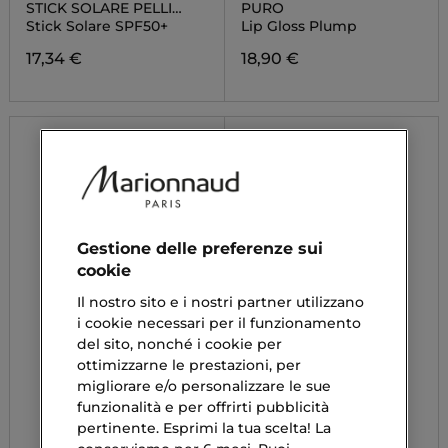
STICK SOLARE PELLI
PURO
IPERSENSIBILI
Stick Solare SPF50+
Lip Gloss Plump
17,34 €
18,90 €
Gestione delle preferenze sui
cookie
Il nostro sito e i nostri partner utilizzano
i cookie necessari per il funzionamento
del sito, nonché i cookie per
ottimizzarne le prestazioni, per
migliorare e/o personalizzare le sue
funzionalità e per offrirti pubblicità
pertinente. Esprimi la tua scelta! La