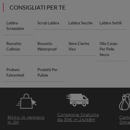
CONSIGLIATI PER TE
Labbra
Scrub Labbra
Labbra Secche
Labbra Sottili
Screpolate
Rossetto
Rossetto
Siero Clarins
Olio Corpo
Collistar
Waterproof
Viso
Per Pelle
Secca
Profumi
Prodotti Per
Fahrenheit
Pulizie
Consegna Gratuita
Ritiro in negozio
Camp
da 35€​ in 24/48H
in 2H
Oma