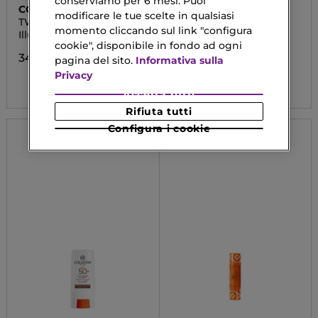
conserviamo per 6 mesi. Puoi
COLLISTAR
COLLISTAR
modificare le tue scelte in qualsiasi
TWIST GLOWY
RIGENERA
momento cliccando sul link "configura
HIGHLIGHTER
Illuminante
Trattamento Labbra
Anti-Rughe
cookie", disponibile in fondo ad ogni
Rimpolpante
34,90 €
pagina del sito.
Informativa sulla
Privacy
36,33 €
Accetta tutti
Rifiuta tutti
Configura i cookie