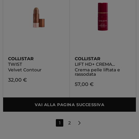
COLLISTAR
COLLISTAR
TWIST
LIFT HD+ CREMA
LIFTANTE CONTORNO
Velvet Contour
Crema pelle liftata e
OCCHI E LABBRA
rassodata
32,00 €
57,00 €
VAI ALLA PAGINA SUCCESSIVA
1
2