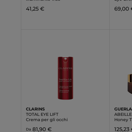
41,25 €
69,00 
CLARINS
GUERLA
TOTAL EYE LIFT
ABEILL
Crema per gli occhi
Honey T
81,90 €
125,23
Da