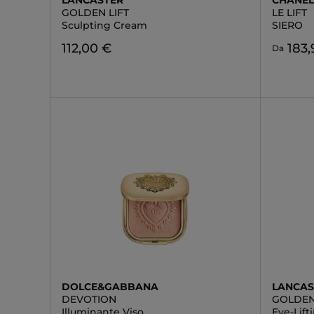
LANCASTER
CHANE
GOLDEN LIFT
LE LIFT
Sculpting Cream
SIERO
112,00 €
183,
Da
DOLCE&GABBANA
LANCAS
DEVOTION
GOLDEN
Illuminante Viso
Eye-Lif