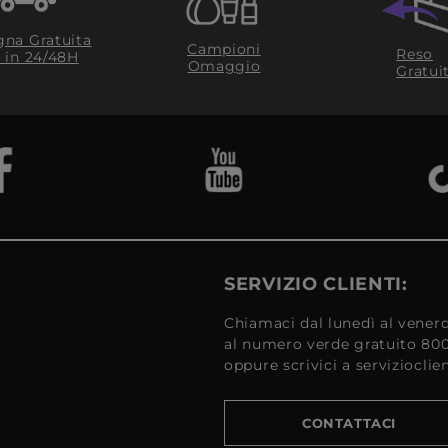
na Gratuita
Campioni
Reso
​ in 24/48H
Omaggio
Gratui
SERVIZIO CLIENTI:
Chiamaci dal lunedì al venerd
al numero verde gratuito 80
oppure scrivici a serviziocli
CONTATTACI