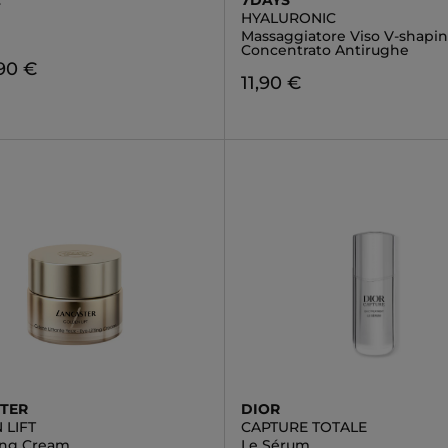
L
7DAYS
HYALURONIC
Massaggiatore Viso V-shapin
Concentrato Antirughe
90 €
11,90 €
TER
DIOR
 LIFT
CAPTURE TOTALE
ting Cream
Le Sérum