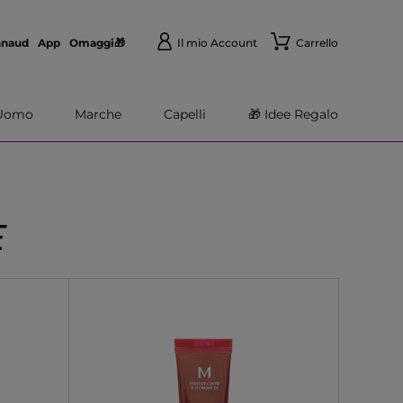
nnaud
App
Omaggi🎁
Il mio Account
Carrello
Uomo
Marche
Capelli
🎁 Idee Regalo
E