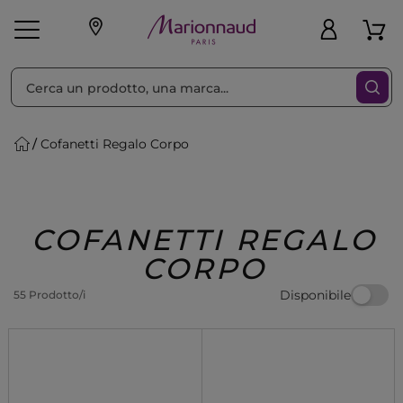
Ordina per
Filtra
Cofanetti Regalo Corpo
Make-up
Profumi
🎁 Idee
Corpo
Uomo
Marche
Capelli
Regalo
COFANETTI REGALO
CORPO
Disponibile
55 Prodotto/i