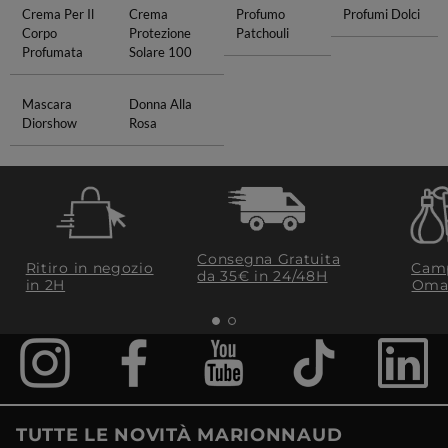
Crema Per Il
Crema
Profumo
Profumi Dolci
Corpo
Protezione
Patchouli
Profumata
Solare 100
Mascara
Donna Alla
Diorshow
Rosa
Consegna Gratuita
Ritiro in negozio
Camp
da 35€​ in 24/48H
in 2H
Oma
TUTTE LE NOVITÀ MARIONNAUD