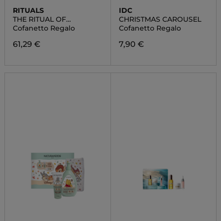
RITUALS
IDC
THE RITUAL OF
CHRISTMAS CAROUSEL
AYURVEDA
Cofanetto Regalo
Cofanetto Regalo
61,29 €
7,90 €