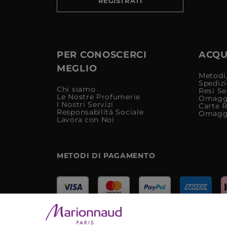
REGISTRATI
PER CONOSCERCI
ACQUI
MEGLIO
Metodi,
Spediz
Chi siamo
Resi Se
Le Nostre Profumerie
Omagg
I Nostri Servizi
Carte 
Responsabilità Sociale
Omagg
Lavora con Noi
METODI DI PAGAMENTO
Marionnaud Parfumeries Italia S.r.l.
Largo Fiera Milano 5, 20017 Rho (MI)