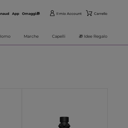
nnaud
App
Omaggi🎁
Il mio Account
Carrello
Uomo
Marche
Capelli
🎁 Idee Regalo