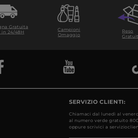
na Gratuita
Campioni
Reso
​ in 24/48H
Omaggio
Gratui
SERVIZIO CLIENTI:
Chiamaci dal lunedì al venerd
al numero verde gratuito 80
oppure scrivici a serviziocli