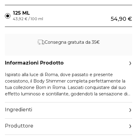
125 ML
54,90 €
43,92 € / 100 ml
Consegna gratuita da 35€
Informazioni Prodotto
Ispirato alla luce di Roma, dove passato e presente
coesistono, il Body Shimmer completa perfettamente la
tua collezione Born in Roma. Lasciati conquistare dal suo
effetto luminoso e scintillante, godendoti la sensazione di
idratazione e l'inconfondibile scia di Born In Roma Donna.
La sua formula Roma-Light Complex™, arricchita di perle
Ingredienti
micronizzate, riflette la luce creando un effetto shimmer
irresistibile. L'acido ialuronico dona una piacevole
Produttore
sensazione di idratazione, mentre la texture in gel regala
freschezza immediata. Con la sua fragranza sensuale e