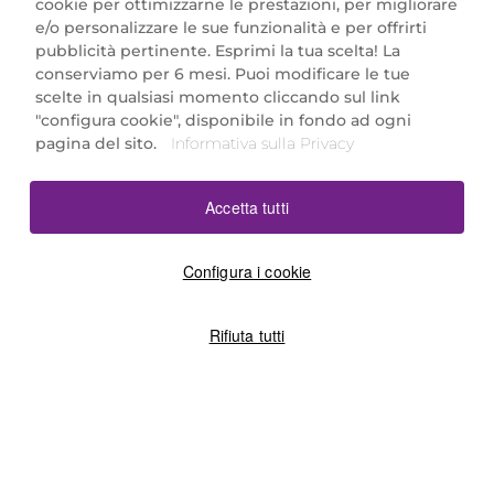
cookie per ottimizzarne le prestazioni, per migliorare
e/o personalizzare le sue funzionalità e per offrirti
Marionnaud Parfumeries Italia S.r.l.
pubblicità pertinente. Esprimi la tua scelta! La
Largo Fiera Milano 5, 20017 Rho (MI)
conserviamo per 6 mesi. Puoi modificare le tue
REA Milano 1650024 con P.IVA 13425220152.
scelte in qualsiasi momento cliccando sul link
SCARICA LA NOSTRA APP
"configura cookie", disponibile in fondo ad ogni
pagina del sito.
Informativa sulla Privacy
Accetta tutti
Configura i cookie
Rifiuta tutti
©2026 Marionnaud
|
Sitemap