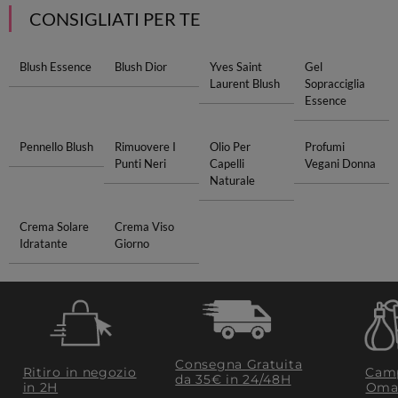
CONSIGLIATI PER TE
Blush Essence
Blush Dior
Yves Saint
Gel
Laurent Blush
Sopracciglia
Essence
Pennello Blush
Rimuovere I
Olio Per
Profumi
Punti Neri
Capelli
Vegani Donna
Naturale
Crema Solare
Crema Viso
Idratante
Giorno
Consegna Gratuita
Ritiro in negozio
Camp
da 35€​ in 24/48H
in 2H
Oma