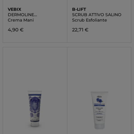
VEBIX
B-LIFT
DERMOLINE
SCRUB ATTIVO SALINO
ENERGIZZANTE
Crema Mani
Scrub Esfoliante
4,90 €
22,71 €