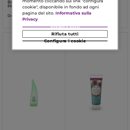
momento cliccando sul link "configura
Bagnodoccia Fisiologico
Maschera Corpo Notte
PH 5.5
cookie", disponibile in fondo ad ogni
16,90 €
pagina del sito.
Informativa sulla
7,50 €
Da
Privacy
Accetta tutti
Rifiuta tutti
Configura i cookie