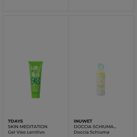
7DAYS
INUWET
SKIN MEDITATION
DOCCIA SCHIUMA
VANIGLIA
Gel Viso Lenitivo
Doccia Schiuma