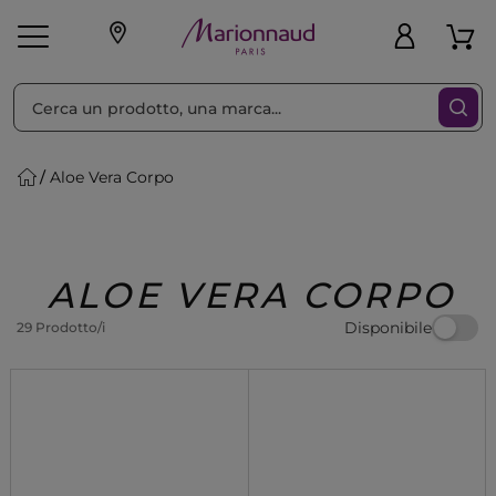
Ordina per
Filtra
Aloe Vera Corpo
Make-up
Profumi
🎁 Idee
Corpo
Uomo
Marche
Capelli
Regalo
ALOE VERA CORPO
Disponibile
29 Prodotto/i