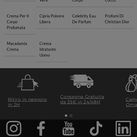
Vera
Corpo
Cocco
Crema Per Il
Cipria Polvere
Celebrity Eau
Profumi Di
Corpo
Libera
De Parfum
Christian Dior
Profumata
Macadamia
Crema
Crema
Idratante
Uomo
Consegna Gratuita
Ritiro in negozio
Camp
da 35€​ in 24/48H
in 2H
Oma