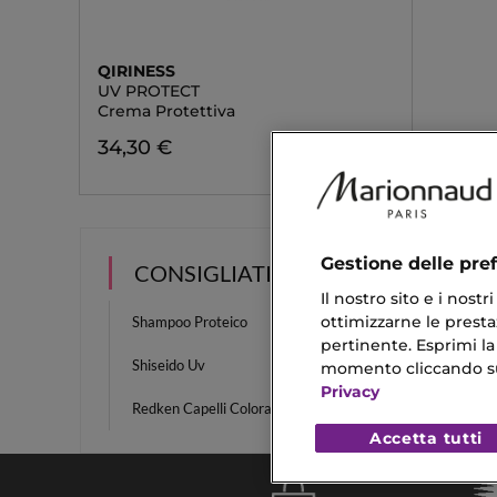
QIRINESS
UV PROTECT
Crema Protettiva
34,30 €
Gestione delle pre
CONSIGLIATI PER TE
Il nostro sito e i nost
ottimizzarne le prestaz
Shampoo Proteico
Gel Uv
pertinente. Esprimi la
Shiseido Uv
Capelli
momento cliccando sul 
Privacy
Redken Capelli Colorati
Shampo
Accetta tutti