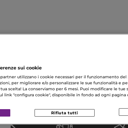
ferenze sui cookie
ri partner utilizzano i cookie necessari per il funzionamento del
ioni, per migliorare e/o personalizzare le sue funzionalità e per
 Essence
Super Potente
 tua scelta! La conserviamo per 6 mesi. Puoi modificare le tue s
 Grassi
Maschera In Tessuto Idratante
link "configura cookie", disponibile in fondo ad ogni pagina d
o Senza Nichel
Rifiuta tutti