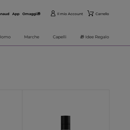
nnaud
App
Omaggi🎁
Il mio Account
Carrello
Uomo
Marche
Capelli
🎁 Idee Regalo