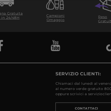
na Gratuita
Campioni
Reso
​ in 24/48H
Omaggio
Gratui
SERVIZIO CLIENTI:
Chiamaci dal lunedì al venerd
al numero verde gratuito 80
oppure scrivici a serviziocli
CONTATTACI