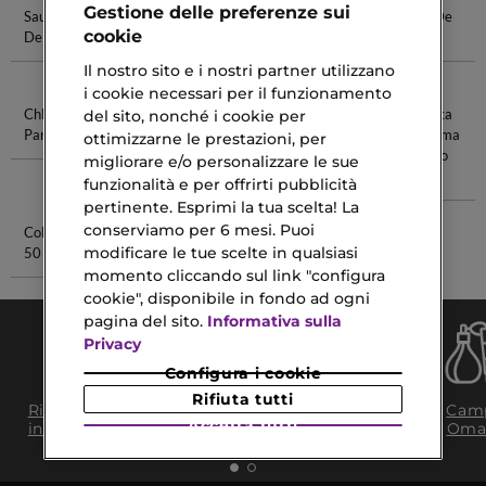
Gestione delle preferenze sui
Sauvage Eau
Dior Homme
Sauvage Eau
Libre Eau De
cookie
De Parfum
Eau De
De Toilette
Parfum
Toilette
Il nostro sito e i nostri partner utilizzano
i cookie necessari per il funzionamento
Chloe Eau De
Bagnoschiuma
Emulsione
Regalo Festa
del sito, nonché i cookie per
Parfum
Alla Menta
Fluida
Della Mamma
ottimizzarne le prestazioni, per
Burro Corpo
migliorare e/o personalizzare le sue
2026
funzionalità e per offrirti pubblicità
pertinente. Esprimi la tua scelta! La
conserviamo per 6 mesi. Puoi
Colorante Spf
Coco Eau De
modificare le tue scelte in qualsiasi
50
Parfum
momento cliccando sul link "configura
cookie", disponibile in fondo ad ogni
pagina del sito.
Informativa sulla
Privacy
Configura i cookie
Rifiuta tutti
Consegna Gratuita
Ritiro in negozio
Camp
da 35€​ in 24/48H
Accetta tutti
in 2H
Oma