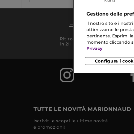
Gestione delle pre
Il nostro sito e i nost
ottimizzarne le prestaz
pertinente. Esprimi la
Conseg
Ritiro in negozio
da 35€
momento cliccando sul 
in 2H
Privacy
Configura i cook
TUTTE LE NOVITÀ MARIONNAUD
Iscriviti e scopri le ultime novità
e promozioni!