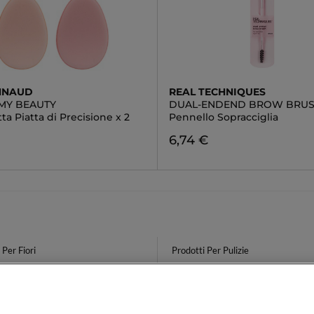
NNAUD
REAL TECHNIQUES
MY BEAUTY
DUAL-ENDEND BROW BRU
a Piatta di Precisione x 2
Pennello Sopracciglia
6,74 €
Per Fiori
Prodotti Per Pulizie
to Rosso
Dior Forever Natural Velvet
el Cuoio Capelluto