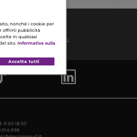
 sito, nonché i cookie per
 offrirti pubblicità
celte in qualsiasi
Pagamenti
el sito.
Informativa sulla
Sicuri
to
Accetta tutti
ì 9:30-18:30
0.914.998
enti@marionnaud.it