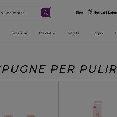
Blog
Negozi Mario
Solari ☀️
Make-Up
Novità
Corpo
SPUGNE PER PULI