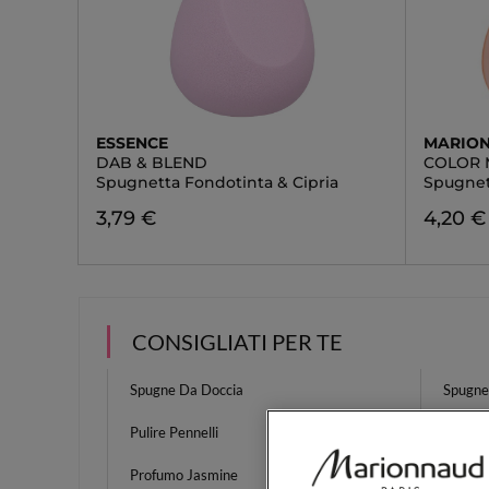
ESSENCE
MARIO
DAB & BLEND
COLOR 
Spugnetta Fondotinta & Cipria
Spugnett
3,79 €
4,20 €
CONSIGLIATI PER TE
Spugne Da Doccia
Spugne 
Pulire Pennelli
Rosset
Profumo Jasmine
Scrub D