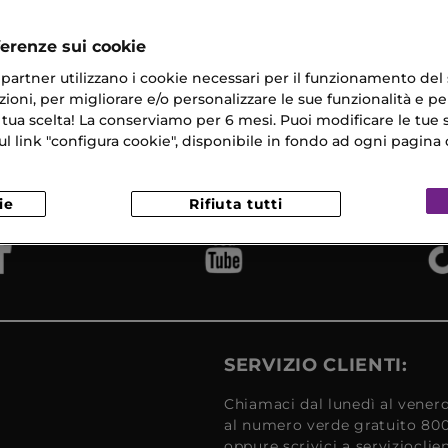
ferenze sui cookie
ri partner utilizzano i cookie necessari per il funzionamento del
ioni, per migliorare e/o personalizzare le sue funzionalità e per
 tua scelta! La conserviamo per 6 mesi. Puoi modificare le tue s
na Gratuita
Campioni
Reso
​ in 24/48H
link "configura cookie", disponibile in fondo ad ogni pagina d
Omaggio
Gratui
ie
Rifiuta tutti
SERVIZIO CLIENTI:
Chiamaci dal lunedì al venerd
al numero verde gratuito 80
oppure scrivici a serviziocli