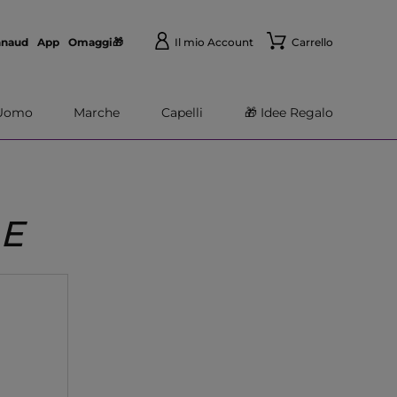
nnaud
App
Omaggi🎁
Il mio Account
Carrello
Uomo
Marche
Capelli
🎁 Idee Regalo
RE