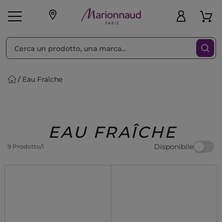
Ordina per
Filtra
Eau Fraîche
Make-up
Profumi
🎁 Idee
Corpo
Uomo
Marche
Capelli
Regalo
EAU FRAÎCHE
Disponibile
9 Prodotto/i