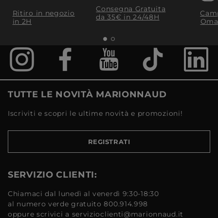
Consegna Gratuita
Ritiro in negozio
Camp
da 35€​ in 24/48H
in 2H
Oma
TUTTE LE NOVITÀ MARIONNAUD
Iscriviti e scopri le ultime novità e promozioni!
REGISTRATI
SERVIZIO CLIENTI:
Chiamaci dal lunedì al venerdì 9:30-18:30
al numero verde gratuito 800.914.998
oppure scrivici a servizioclienti@marionnaud.it