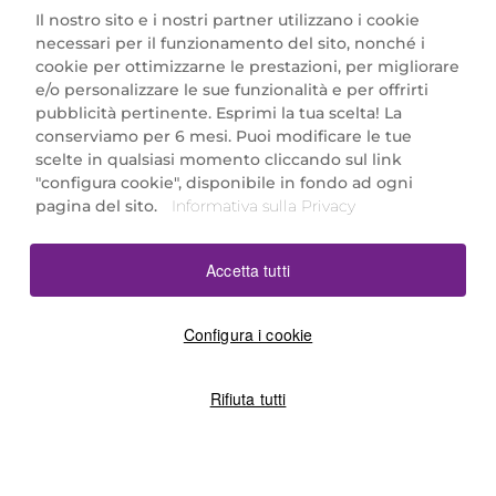
Il nostro sito e i nostri partner utilizzano i cookie
necessari per il funzionamento del sito, nonché i
cookie per ottimizzarne le prestazioni, per migliorare
e/o personalizzare le sue funzionalità e per offrirti
Marionnaud Parfumeries Italia S.r.l.
pubblicità pertinente. Esprimi la tua scelta! La
Largo Fiera Milano 5, 20017 Rho (MI)
conserviamo per 6 mesi. Puoi modificare le tue
REA Milano 1650024 con P.IVA 13425220152.
scelte in qualsiasi momento cliccando sul link
SCARICA LA NOSTRA APP
"configura cookie", disponibile in fondo ad ogni
pagina del sito.
Informativa sulla Privacy
Accetta tutti
Configura i cookie
Rifiuta tutti
©2026 Marionnaud
|
Sitemap