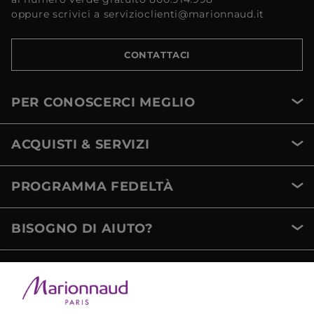
oppure scrivici a servizioclienti@marionnaud.it
CONTATTACI
PER CONOSCERCI MEGLIO
ACQUISTI & SERVIZI
PROGRAMMA FEDELTÀ
BISOGNO DI AIUTO?
METODI DI PAGAMENTO