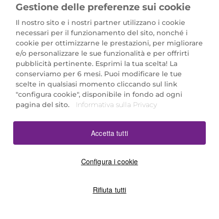
Gestione delle preferenze sui cookie
Il nostro sito e i nostri partner utilizzano i cookie
necessari per il funzionamento del sito, nonché i
cookie per ottimizzarne le prestazioni, per migliorare
e/o personalizzare le sue funzionalità e per offrirti
Marionnaud Parfumeries Italia S.r.l.
pubblicità pertinente. Esprimi la tua scelta! La
Largo Fiera Milano 5, 20017 Rho (MI)
conserviamo per 6 mesi. Puoi modificare le tue
REA Milano 1650024 con P.IVA 13425220152.
scelte in qualsiasi momento cliccando sul link
SCARICA LA NOSTRA APP
"configura cookie", disponibile in fondo ad ogni
pagina del sito.
Informativa sulla Privacy
Accetta tutti
Configura i cookie
Rifiuta tutti
©2026 Marionnaud
|
Sitemap