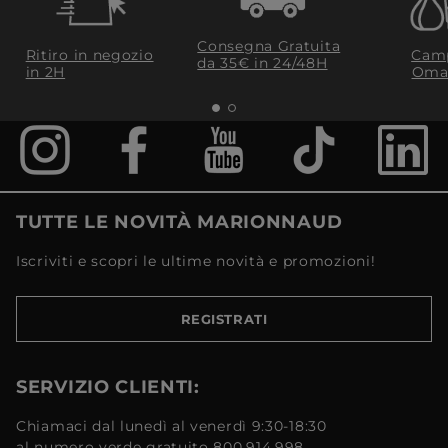
Consegna Gratuita
Ritiro in negozio
Camp
da 35€​ in 24/48H
in 2H
Oma
TUTTE LE NOVITÀ MARIONNAUD
Iscriviti e scopri le ultime novità e promozioni!
REGISTRATI
SERVIZIO CLIENTI:
Chiamaci dal lunedì al venerdì 9:30-18:30
al numero verde gratuito 800.914.998