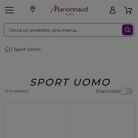
Ordina per
Filtra
Sport Uomo
Make-up
Profumi
🎁 Idee
Corpo
Uomo
Marche
Capelli
Regalo
SPORT UOMO
Disponibile
10 Prodotto/i