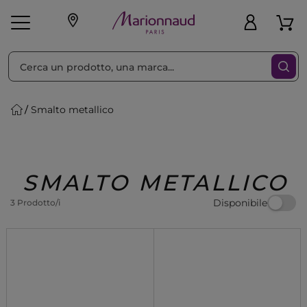
Ordina per
Filtra
Smalto metallico
Make-up
Profumi
🎁 Idee
Corpo
Uomo
Marche
Capelli
Regalo
SMALTO METALLICO
Disponibile
3 Prodotto/i