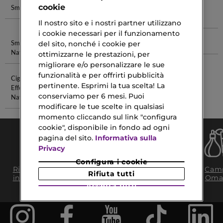
cookie
Smalto Bianco
Colori Smalti
Smalto
Gel Smalto
Trasparente
Unghie
Il nostro sito e i nostri partner utilizzano
i cookie necessari per il funzionamento
Smalto
Pre Shampoo
Crema
Lip Liner
del sito, nonché i cookie per
Naturale
Esfoliante
ottimizzarne le prestazioni, per
migliorare e/o personalizzare le sue
funzionalità e per offrirti pubblicità
Ciglia Finte
Olio Mandorle
pertinente. Esprimi la tua scelta! La
Effetto
Dolci Corpo
conserviamo per 6 mesi. Puoi
Naturale
modificare le tue scelte in qualsiasi
momento cliccando sul link "configura
cookie", disponibile in fondo ad ogni
pagina del sito.
Informativa sulla
Privacy
Configura i cookie
Consegna Gratuita
Ritiro in negozio
Camp
da 35€​ in 24/48H
Rifiuta tutti
in 2H
Oma
Accetta tutti