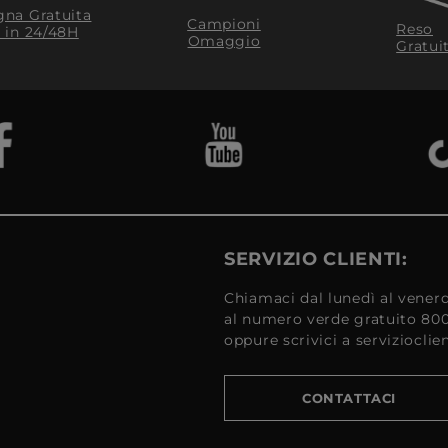
na Gratuita
Campioni
Reso
​ in 24/48H
Omaggio
Gratui
SERVIZIO CLIENTI:
Chiamaci dal lunedì al venerd
al numero verde gratuito 80
oppure scrivici a serviziocli
CONTATTACI