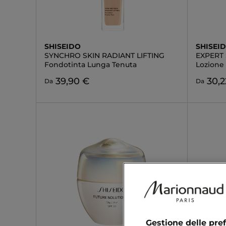
SHISEIDO
SHISEI
SYNCHRO SKIN RADIANT LIFTING
EXPERT
Fondotinta Lunga Tenuta
Lozione
39,90 €
30,2
Da
Da
Gestione delle pre