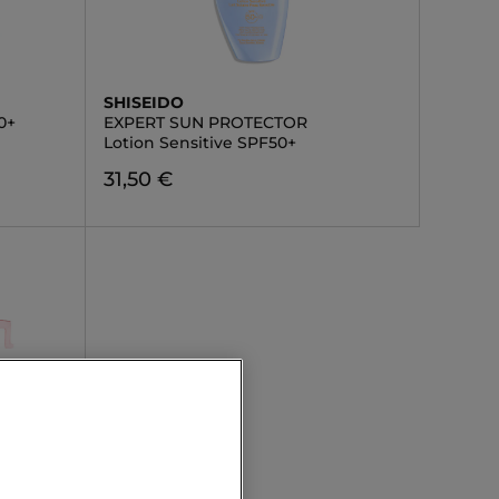
SHISEIDO
0+
EXPERT SUN PROTECTOR
Lotion Sensitive SPF50+
31,50 €