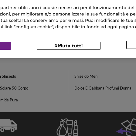
DO
SHISEIDO
ri partner utilizzano i cookie necessari per il funzionamento del
INKLE SMOOTHING
ESSENTIAL ENERGY
ioni, per migliorare e/o personalizzare le sue funzionalità e per
ne Giorno
Hydrating Day Cream SPF20 R
 tua scelta! La conserviamo per 6 mesi. Puoi modificare le tue s
link "configura cookie", disponibile in fondo ad ogni pagina d
€
41,23 €
Rifiuta tutti
 Shiseido
Shiseido Men
Solare 50 Corpo
Dolce E Gabbana Profumi Donna
amide Pura