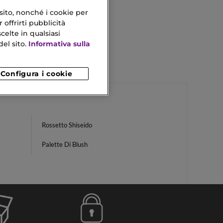
 sito, nonché i cookie per
 offrirti pubblicità
efill
celte in qualsiasi
el sito.
Informativa sulla
Configura i cookie
Rossetto Shiseido
Palette Di Blush