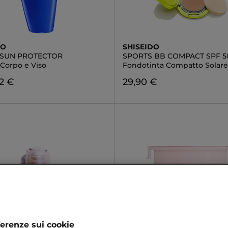
DO
SHISEIDO
 SUN PROTECTOR
SPORTS BB COMPACT SPF 5
 Corpo e Viso
Fondotinta Compatto Solare
2 €
29,90 €
ferenze sui cookie