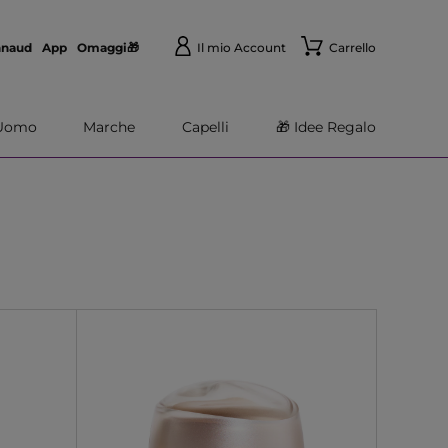
nnaud
App
Omaggi🎁
Il mio Account
Carrello
Uomo
Marche
Capelli
🎁 Idee Regalo