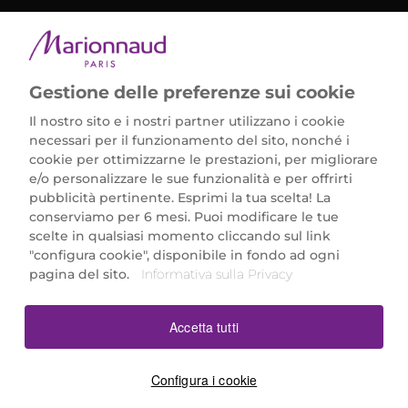
METODI DI PAGAMENTO
Gestione delle preferenze sui cookie
Il nostro sito e i nostri partner utilizzano i cookie
necessari per il funzionamento del sito, nonché i
cookie per ottimizzarne le prestazioni, per migliorare
e/o personalizzare le sue funzionalità e per offrirti
Marionnaud Parfumeries Italia S.r.l.
pubblicità pertinente. Esprimi la tua scelta! La
Largo Fiera Milano 5, 20017 Rho (MI)
conserviamo per 6 mesi. Puoi modificare le tue
REA Milano 1650024 con P.IVA 13425220152.
scelte in qualsiasi momento cliccando sul link
SCARICA LA NOSTRA APP
"configura cookie", disponibile in fondo ad ogni
pagina del sito.
Informativa sulla Privacy
Accetta tutti
Configura i cookie