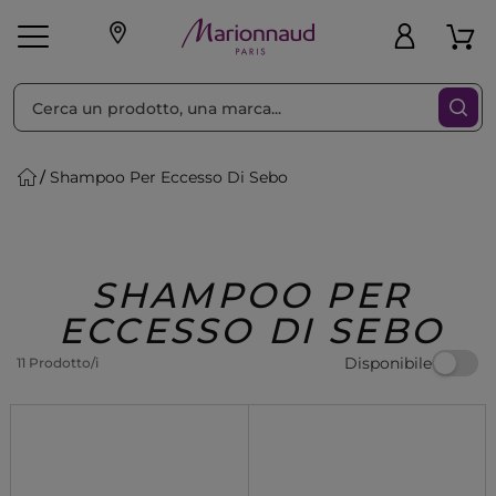
Ordina per
Filtra
Shampoo Per Eccesso Di Sebo
Make-up
Profumi
🎁 Idee
Corpo
Uomo
Marche
Capelli
Regalo
SHAMPOO PER
ECCESSO DI SEBO
Disponibile
11 Prodotto/i