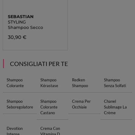
SEBASTIAN
STYLING
Shampoo Secco
30,90 €
CONSIGLIATI PER TE
Shampoo
Shampoo
Redken
Shampoo
Colorante
Kérastase
Shampoo
Senza Solfati
Shampoo
Shampoo
Crema Per
Chanel
Seboregolatore
Colorante
Occhiaie
Sublimage La
Castano
Crème
Devotion
Crema Con
Intense
Vitamina D