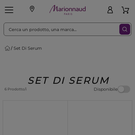
Ordina per
Filtra
Set Di Serum
Make-up
Profumi
🎁 Idee
Corpo
Uomo
Marche
Capelli
Regalo
SET DI SERUM
Disponibile
6 Prodotto/i