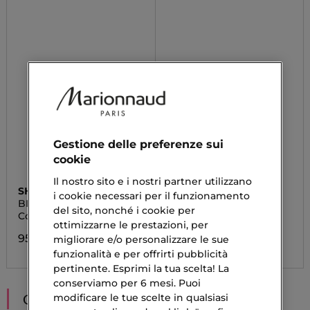
Gestione delle preferenze sui
cookie
Il nostro sito e i nostri partner utilizzano
SHISEIDO
SHISEIDO
i cookie necessari per il funzionamento
BIO PERFORMANCE
VITAL PERFECTION
del sito, nonché i cookie per
POUCH SET
SUPREME POUCH SET
Cofanetto Regalo
Cofanetto Regalo
ottimizzarne le prestazioni, per
95,20 €
116,90 €
migliorare e/o personalizzare le sue
funzionalità e per offrirti pubblicità
pertinente. Esprimi la tua scelta! La
conserviamo per 6 mesi. Puoi
CONSIGLIATI PER TE
modificare le tue scelte in qualsiasi