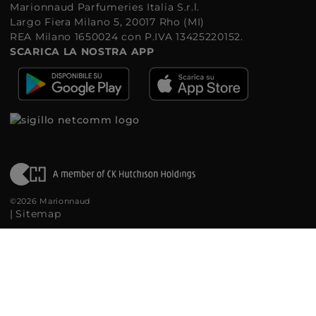
Marionnaud Parfumeries Italia S.r.l.
Largo Fiera Milano 5, 20017 Rho (MI)
REA Milano 1650024 con P.IVA 13425220152.
SCARICA LA NOSTRA APP
©2026 Marionnaud
|
Sitemap