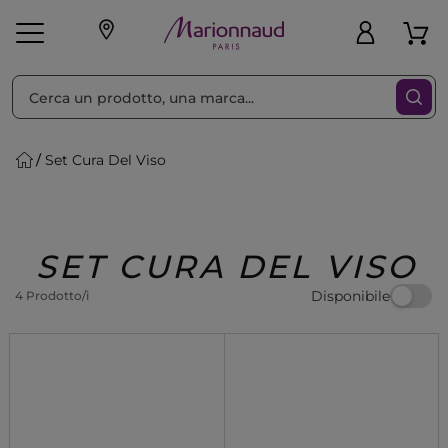
Ordina per
Filtra
Set Cura Del Viso
Make-up
Profumi
🎁 Idee
Corpo
Uomo
Marche
Capelli
Regalo
SET CURA DEL VISO
Disponibile
4 Prodotto/i