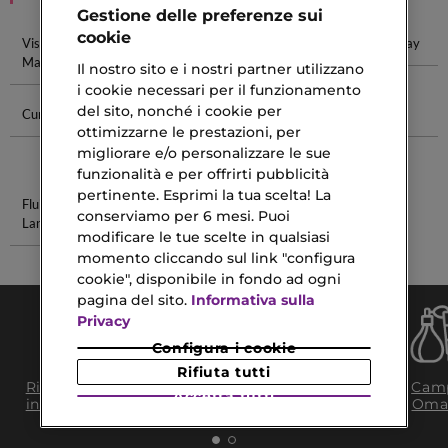
Gestione delle preferenze sui
cookie
Viso
Peeling Viso
Scrub Viso
Setting Spray
Maschere
Il nostro sito e i nostri partner utilizzano
i cookie necessari per il funzionamento
del sito, nonché i cookie per
Cura Pelle
Siero Con
Ricariche Tre
Primer Gel
ottimizzarne le prestazioni, per
Acido
Ialuronico
migliorare e/o personalizzare le sue
funzionalità e per offrirti pubblicità
pertinente. Esprimi la tua scelta! La
Fluid
Primer Per
conserviamo per 6 mesi. Puoi
Lancaster
Contorno
modificare le tue scelte in qualsiasi
Occhi
momento cliccando sul link "configura
cookie", disponibile in fondo ad ogni
pagina del sito.
Informativa sulla
Privacy
Configura i cookie
Rifiuta tutti
Consegna Gratuita
Ritiro in negozio
Camp
da 35€​ in 24/48H
Accetta tutti
in 2H
Oma