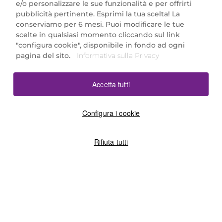
e/o personalizzare le sue funzionalità e per offrirti
Marionnaud Parfumeries Italia S.r.l.
pubblicità pertinente. Esprimi la tua scelta! La
Largo Fiera Milano 5, 20017 Rho (MI)
conserviamo per 6 mesi. Puoi modificare le tue
REA Milano 1650024 con P.IVA 13425220152.
scelte in qualsiasi momento cliccando sul link
SCARICA LA NOSTRA APP
"configura cookie", disponibile in fondo ad ogni
pagina del sito.
Informativa sulla Privacy
Accetta tutti
Configura i cookie
Rifiuta tutti
©2026 Marionnaud
|
Sitemap