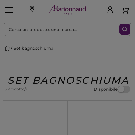
Ordina per
Filtra
Set bagnoschiuma
Make-up
Profumi
🎁 Idee
Corpo
Uomo
Marche
Capelli
Regalo
SET BAGNOSCHIUMA
Disponibile
5 Prodotto/i