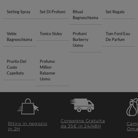
Setting Spray
Set Di Profumi
Ritual
Set Regalo
Bagnoschiuma
Vebix
Tonico Sisley
Profumi
Tom Ford Eau
Bagnoschiuma
Burberry
De Parfum
Uomo
Prurito Del
Profumo
Cuoio
Million
Capelluto
Rabanne
Uomo
Consegna Gratuita
Ritiro in negozio
Camp
da 35€​ in 24/48H
in 2H
Oma