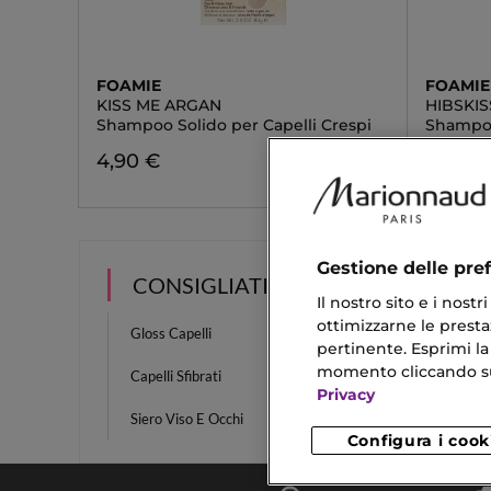
FOAMIE
FOAMIE
KISS ME ARGAN
HIBSKIS
Shampoo Solido per Capelli Crespi
Shampoo
4,90 €
5,99 €
Gestione delle pre
CONSIGLIATI PER TE
Il nostro sito e i nost
ottimizzarne le prestaz
Gloss Capelli
Forfora
pertinente. Esprimi la
momento cliccando sul 
Capelli Sfibrati
Alien 
Privacy
Siero Viso E Occhi
Protez
Configura i cook