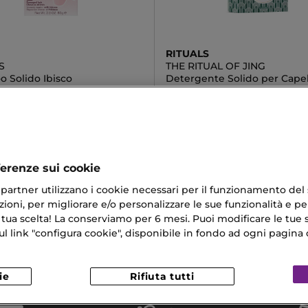
RITUALS
S
THE RITUAL OF JING
 Solido Ibisco
Detergente Solido per Capel
12,90 €
ferenze sui cookie
ri partner utilizzano i cookie necessari per il funzionamento del
ioni, per migliorare e/o personalizzare le sue funzionalità e per
 Capelli
Capelli Grassi
 tua scelta! La conserviamo per 6 mesi. Puoi modificare le tue s
link "configura cookie", disponibile in fondo ad ogni pagina d
Goddess Eau De Parfum
Set Di Serum
ione 50
ie
Rifiuta tutti