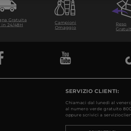
na Gratuita
Campioni
Reso
​ in 24/48H
Omaggio
Gratui
SERVIZIO CLIENTI:
Chiamaci dal lunedì al venerd
al numero verde gratuito 80
oppure scrivici a serviziocli