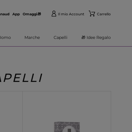
nnaud
App
Omaggi🎁
Il mio Account
Carrello
Uomo
Marche
Capelli
🎁 Idee Regalo
PELLI