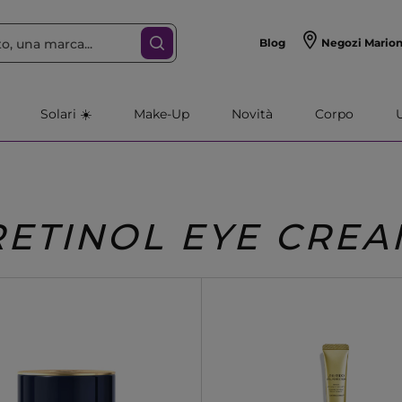
Blog
Negozi Mario
Solari ☀️
Make-Up
Novità
Corpo
RETINOL EYE CRE