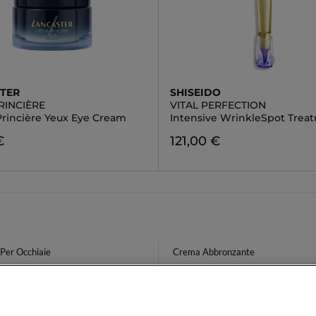
TER
SHISEIDO
RINCIÈRE
VITAL PERFECTION
rincière Yeux Eye Cream
Intensive WrinkleSpot Trea
€
121,00 €
Per Occhiaie
Crema Abbronzante
Lunga Durata
Lip Liner
o Yves