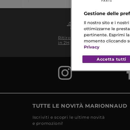
Gestione delle pre
Il nostro sito e i nost
ottimizzarne le prestaz
pertinente. Esprimi la
Conseg
Ritiro in negozio
da 35€
momento cliccando sul 
in 2H
Privacy
Accetta tutti
TUTTE LE NOVITÀ MARIONNAUD
Iscriviti e scopri le ultime novità
e promozioni!