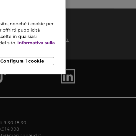
 sito, nonché i cookie per
 offrirti pubblicità
celte in qualsiasi
Pagamenti
el sito.
Informativa sulla
Sicuri
to
Configura i cookie
ì 9:30-18:30
0.914.998
enti@marionnaud.it