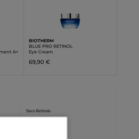
BIOTHERM
BLUE PRO RETINOL
tment A+
Eye Cream
69,90 €
Siero Retinolo
Bio Crema