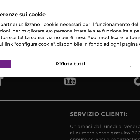
ferenze sui cookie
ri partner utilizzano i cookie necessari per il funzionamento del
ioni, per migliorare e/o personalizzare le sue funzionalità e per
 tua scelta! La conserviamo per 6 mesi. Puoi modificare le tue s
na Gratuita
Campioni
Reso
​ in 24/48H
link "configura cookie", disponibile in fondo ad ogni pagina d
Omaggio
Gratui
Rifiuta tutti
SERVIZIO CLIENTI:
Chiamaci dal lunedì al venerd
al numero verde gratuito 80
oppure scrivici a serviziocli