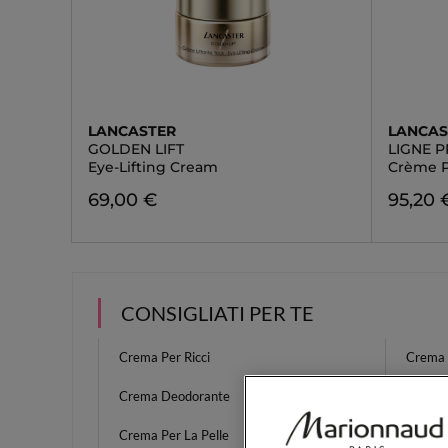
LANCASTER
LANCAS
GOLDEN LIFT
LIGNE P
Eye-Lifting Cream
Crème P
69,00 €
95,20 
CONSIGLIATI PER TE
Crema Per Ricci
Crema 
Crema Deodorante
Tinta 
Crema Per La Pelle
Profum