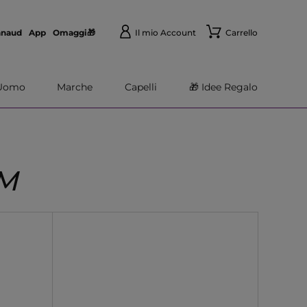
nnaud
App
Omaggi🎁
Il mio Account
Carrello
Uomo
Marche
Capelli
🎁 Idee Regalo
AM