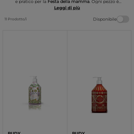
e pratico per la
Festa della mamma
. Ogni pezzo è
realizzato con ingredienti naturali, offrendo
Leggi di più
un'esperienza di pulizia delicata e profumata. Un
Disponibile
11 Prodotto/i
pensiero che unisce bellezza e benessere, perfetto per
sorprendere la tua mamma in modo elegante.
RUDY
RUDY