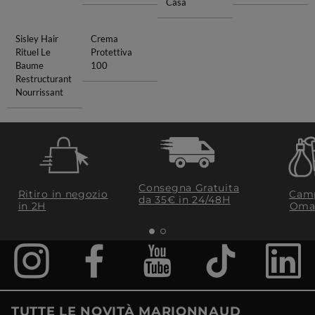
Casa
Sisley Hair
Crema
Rituel Le
Protettiva
Baume
100
Restructurant
Nourrissant
Consegna Gratuita
Ritiro in negozio
Camp
da 35€​ in 24/48H
in 2H
Oma
TUTTE LE NOVITÀ MARIONNAUD