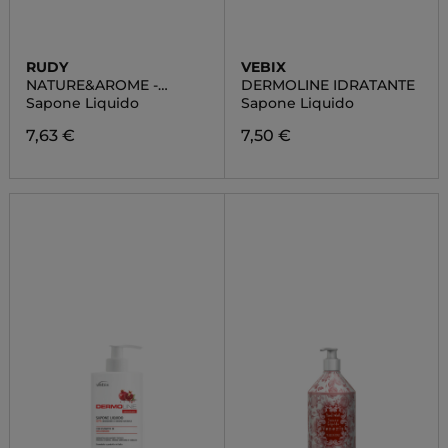
RUDY
VEBIX
NATURE&AROME -
DERMOLINE IDRATANTE
LAVANDA
Sapone Liquido
Sapone Liquido
7,63 €
7,50 €