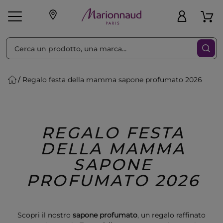
Ordina per
Filtra
Regalo festa della mamma sapone profumato 2026
Make-up
Profumi
🎁 Idee
Corpo
Uomo
Marche
Capelli
Regalo
REGALO FESTA
DELLA MAMMA
SAPONE
PROFUMATO 2026
Scopri il nostro
sapone profumato
, un regalo raffinato