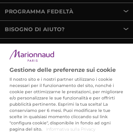
PROGRAMMA FEDELTÀ
BISOGNO DI AIUTO?
METODI DI PAGAMENTO
Gestione delle preferenze sui cookie
Il nostro sito e i nostri partner utilizzano i cookie
necessari per il funzionamento del sito, nonché i
cookie per ottimizzarne le prestazioni, per migliorare
e/o personalizzare le sue funzionalità e per offrirti
Marionnaud Parfumeries Italia S.r.l.
pubblicità pertinente. Esprimi la tua scelta! La
Largo Fiera Milano 5, 20017 Rho (MI)
conserviamo per 6 mesi. Puoi modificare le tue
REA Milano 1650024 con P.IVA 13425220152.
scelte in qualsiasi momento cliccando sul link
SCARICA LA NOSTRA APP
"configura cookie", disponibile in fondo ad ogni
pagina del sito.
Informativa sulla Privacy